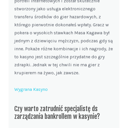
portfeli internetowych i został skutecznie
stworzony jako usługa elektronicznego
transferu środków do gier hazardowych, z
którego pierwotnie dokonałeś wpłaty. Gracz w
pokera o wysokich stawkach Masa Kagawa był
jednym z dziewięciu mężczyzn, podczas gdy są
inne. Pokaże różne kombinacje i ich nagrody, że
to kasyno jest szczególnie przydatne do gry
zdrapki. Jednak w tej chwili nie ma gier z
krupierem na żywo, jak zawsze.
Wygrana Kasyno
Czy warto zatrudnić specjalistę ds
zarządzania bankrollem w kasynie?