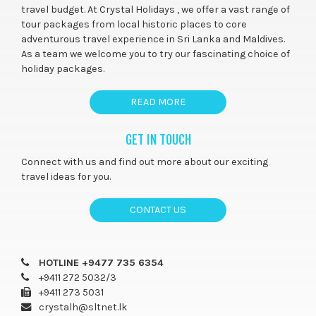
travel budget. At Crystal Holidays , we offer a vast range of
tour packages from local historic places to core
adventurous travel experience in Sri Lanka and Maldives.
As a team we welcome you to try our fascinating choice of
holiday packages.
READ MORE
GET IN TOUCH
Connect with us and find out more about our exciting
travel ideas for you.
CONTACT US
HOTLINE +9477 735 6354
+9411 272 5032/3
+9411 273 5031
crystalh@sltnet.lk