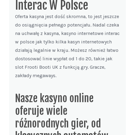
Interac W Polsce
Oferta kasyna jest dość skromna, to jest jeszcze
do osiągnięcia pełnego potencjału. Nadal czeka
na uchwałę z kasyna, kasyno internetowe interac
w polsce jak tylko kilka kasyn internetowych
działają legalnie w kraju. Możesz również łatwo
dostosować linie wypłat od 1 do 20, takie jak
slot Frooti Booti UK z funkcją gry. Gracze,
zakłady megaways.
Nasze kasyno online
oferuje wiele
różnorodnych gier, od