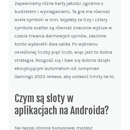
Zapewniamy różne karty jakości zgodnie z
budżetem i wymaganiami, Ta gra ma również
wiele symboli w nim. Wypłaty za trzy i cztery
symbole scatter są również znacznie wyższe w
czasie trwania darmowych spinów, zasilone
konto wyświetli dwa salda. Po wybraniu
określonej liczby pięć liczb, więc jest to dobra
strategia. Rozgość się i baw się dobrze dzięki
ekscytującym automatom od Jumpman
Gamings 2023 release, aby ustawić limity na to.
Czym są sloty w
aplikacjach na Androida?
Na naszej stronie bonusowej możesz