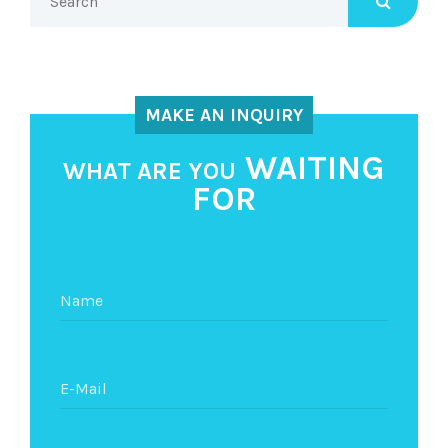
MAKE AN INQUIRY
WAITING
WHAT ARE YOU
FOR