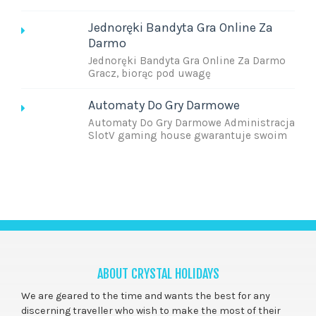
Jednoręki Bandyta Gra Online Za
Darmo
Jednoręki Bandyta Gra Online Za Darmo
Gracz, biorąc pod uwagę
Automaty Do Gry Darmowe
Automaty Do Gry Darmowe Administracja
SlotV gaming house gwarantuje swoim
ABOUT CRYSTAL HOLIDAYS
We are geared to the time and wants the best for any
discerning traveller who wish to make the most of their