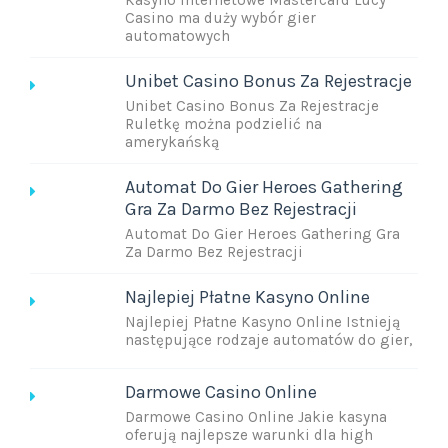
Kasyno Internetowe Mastercard Lucy
Casino ma duży wybór gier
automatowych
Unibet Casino Bonus Za Rejestracje
Unibet Casino Bonus Za Rejestracje
Ruletkę można podzielić na
amerykańską
Automat Do Gier Heroes Gathering
Gra Za Darmo Bez Rejestracji
Automat Do Gier Heroes Gathering Gra
Za Darmo Bez Rejestracji
Najlepiej Płatne Kasyno Online
Najlepiej Płatne Kasyno Online Istnieją
następujące rodzaje automatów do gier,
Darmowe Casino Online
Darmowe Casino Online Jakie kasyna
oferują najlepsze warunki dla high