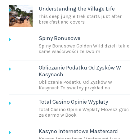
Understanding the Village Life
This deep jungle trek starts just after
breakfast and covers
Spiny Bonusowe
Spiny Bonusowe Golden Wild dzieli takie
same właściwości ze swoim
Obliczanie Podatku Od Zysków W
Kasynach
Obliczanie Podatku Od Zysków W
Kasynach To świetny przykład na
Total Casino Opinie Wypłaty
Total Casino Opinie Wypłaty Możesz grać
za darmo w Book
Kasyno Internetowe Mastercard