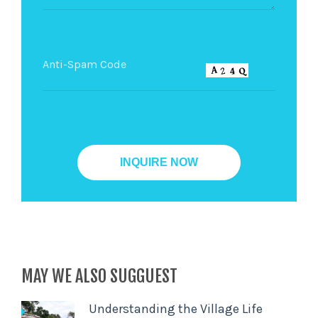
MAY WE ALSO SUGGUEST
Understanding the Village Life