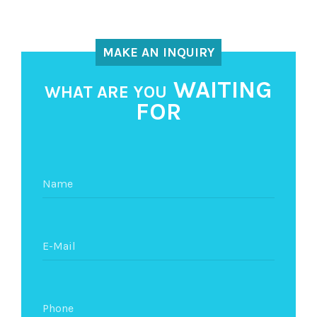
MAKE AN INQUIRY
WAITING
WHAT ARE YOU
FOR