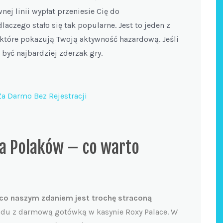
j linii wypłat przeniesie Cię do
aczego stało się tak popularne. Jest to jeden z
które pokazują Twoją aktywność hazardową. Jeśli
być najbardziej zderzak gry.
Za Darmo Bez Rejestracji
la Polaków – co warto
o naszym zdaniem jest trochę straconą
ndu z darmową gotówką w kasynie Roxy Palace.
W