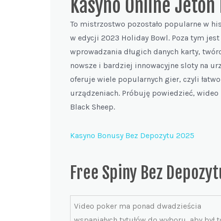
Kasyno Online Jeton 
To mistrzostwo pozostało popularne w hi
w edycji 2023 Holiday Bowl. Poza tym jest
wprowadzania długich danych karty, twórcy
nowsze i bardziej innowacyjne sloty na ur
oferuje wiele popularnych gier, czyli łat
urządzeniach. Próbuję powiedzieć, wideo 
Black Sheep.
Kasyno Bonusy Bez Depozytu 2025
Free Spiny Bez Depozyt
Video poker ma ponad dwadzieścia
wspaniałych tytułów do wyboru, aby był t