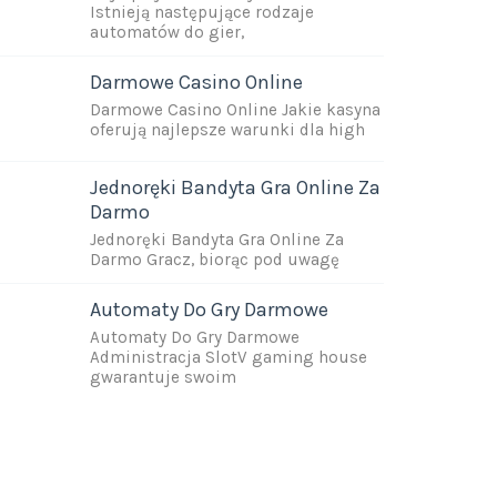
Istnieją następujące rodzaje
automatów do gier,
Darmowe Casino Online
Darmowe Casino Online Jakie kasyna
oferują najlepsze warunki dla high
Jednoręki Bandyta Gra Online Za
Darmo
Jednoręki Bandyta Gra Online Za
Darmo Gracz, biorąc pod uwagę
Automaty Do Gry Darmowe
Automaty Do Gry Darmowe
Administracja SlotV gaming house
gwarantuje swoim