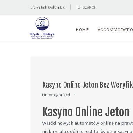
crystalh@sltnet.lk
HOME
ACCOMMODATI
Kasyno Online Jeton Bez Weryfik
Uncategorized -
Kasyno Online Jeton 
Wśród nowych automatów online na prawdz
niskim, ale ogólnie jest to świetne kasyno