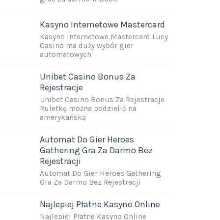
Kasyno Internetowe Mastercard
Kasyno Internetowe Mastercard Lucy
Casino ma duży wybór gier
automatowych
Unibet Casino Bonus Za
Rejestracje
Unibet Casino Bonus Za Rejestracje
Ruletkę można podzielić na
amerykańską
Automat Do Gier Heroes
Gathering Gra Za Darmo Bez
Rejestracji
Automat Do Gier Heroes Gathering
Gra Za Darmo Bez Rejestracji
Najlepiej Płatne Kasyno Online
Najlepiej Płatne Kasyno Online