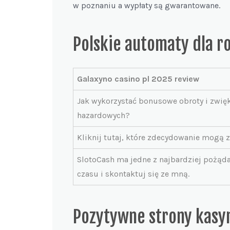
w poznaniu a wypłaty są gwarantowane.
Polskie automaty dla r
Galaxyno casino pl 2025 review
Jak wykorzystać bonusowe obroty i zwię
hazardowych?
Kliknij tutaj, które zdecydowanie mogą z
SlotoCash ma jedne z najbardziej pożąda
czasu i skontaktuj się ze mną.
Pozytywne strony kasy