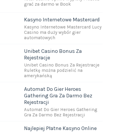
grać za darmo w Book
Kasyno Internetowe Mastercard
Kasyno Internetowe Mastercard Lucy
Casino ma duży wybór gier
automatowych
Unibet Casino Bonus Za
Rejestracje
Unibet Casino Bonus Za Rejestracje
Ruletkę można podzielić na
amerykańską
Automat Do Gier Heroes
Gathering Gra Za Darmo Bez
Rejestracji
Automat Do Gier Heroes Gathering
Gra Za Darmo Bez Rejestracji
Najlepiej Płatne Kasyno Online