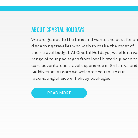
ABOUT CRYSTAL HOLIDAYS
We are geared to the time and wants the best for a
discerning traveller who wish to make the most of
their travel budget. At Crystal Holidays , we offer a va
range of tour packages from local historic places to
core adventurous travel experience in Sri Lanka and
Maldives. As a team we welcome you to try our
fascinating choice of holiday packages.
READ MORE