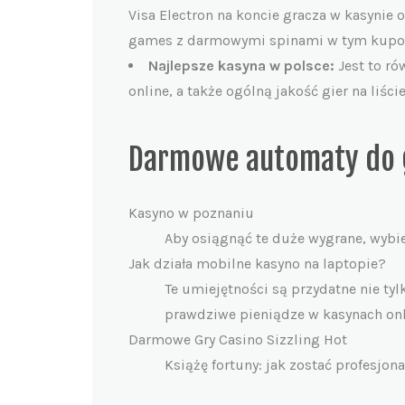
Visa Electron na koncie gracza w kasynie 
games z darmowymi spinami w tym kup
Najlepsze kasyna w polsce:
Jest to ró
online, a także ogólną jakość gier na liście
Darmowe automaty do g
Kasyno w poznaniu
Aby osiągnąć te duże wygrane, wybier
Jak działa mobilne kasyno na laptopie?
Te umiejętności są przydatne nie ty
prawdziwe pieniądze w kasynach onl
Darmowe Gry Casino Sizzling Hot
Książę fortuny: jak zostać profesjo