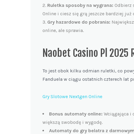
Ruletka sposoby na wygrana:
Odbierz 
Online i ciesz się grą jeszcze bardziej już 
Gry hazardowe do pobrania:
Największe
online, ale sprawia.
Naobet Casino Pl 2025 
To jest obok kilku odmian ruletki, co pow
Fanduela w ciągu ostatnich czterech lat pr
Gry Slotowe Nextgen Online
Bonus automaty online:
Wciągająca i 
większą swobodę i wygodę.
Automaty do gry belatra z darmowym