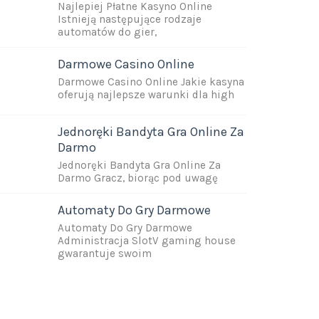
Najlepiej Płatne Kasyno Online
Istnieją następujące rodzaje
automatów do gier,
Darmowe Casino Online
Darmowe Casino Online Jakie kasyna
oferują najlepsze warunki dla high
Jednoręki Bandyta Gra Online Za
Darmo
Jednoręki Bandyta Gra Online Za
Darmo Gracz, biorąc pod uwagę
Automaty Do Gry Darmowe
Automaty Do Gry Darmowe
Administracja SlotV gaming house
gwarantuje swoim