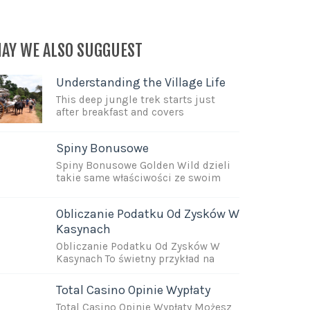
AY WE ALSO SUGGUEST
Understanding the Village Life
This deep jungle trek starts just
after breakfast and covers
Spiny Bonusowe
Spiny Bonusowe Golden Wild dzieli
takie same właściwości ze swoim
Obliczanie Podatku Od Zysków W
Kasynach
Obliczanie Podatku Od Zysków W
Kasynach To świetny przykład na
Total Casino Opinie Wypłaty
Total Casino Opinie Wypłaty Możesz