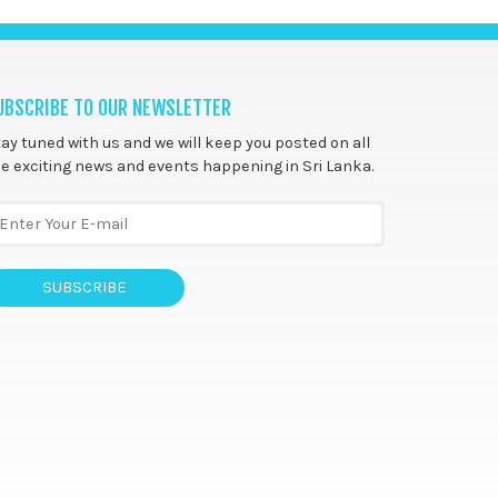
UBSCRIBE TO OUR NEWSLETTER
ay tuned with us and we will keep you posted on all
e exciting news and events happening in Sri Lanka.
SUBSCRIBE