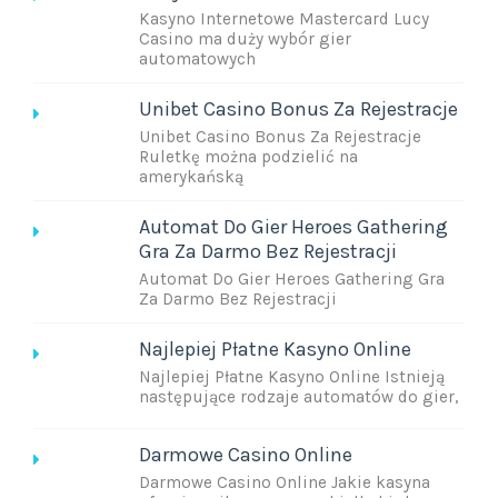
Kasyno Internetowe Mastercard Lucy
Casino ma duży wybór gier
automatowych
Unibet Casino Bonus Za Rejestracje
Unibet Casino Bonus Za Rejestracje
Ruletkę można podzielić na
amerykańską
Automat Do Gier Heroes Gathering
Gra Za Darmo Bez Rejestracji
Automat Do Gier Heroes Gathering Gra
Za Darmo Bez Rejestracji
Najlepiej Płatne Kasyno Online
Najlepiej Płatne Kasyno Online Istnieją
następujące rodzaje automatów do gier,
Darmowe Casino Online
Darmowe Casino Online Jakie kasyna