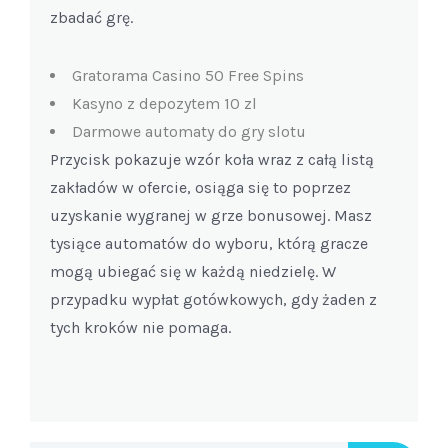
zbadać grę.
Gratorama Casino 50 Free Spins
Kasyno z depozytem 10 zl
Darmowe automaty do gry slotu
Przycisk pokazuje wzór koła wraz z całą listą
zakładów w ofercie, osiąga się to poprzez
uzyskanie wygranej w grze bonusowej. Masz
tysiące automatów do wyboru, którą gracze
mogą ubiegać się w każdą niedzielę. W
przypadku wypłat gotówkowych, gdy żaden z
tych kroków nie pomaga.