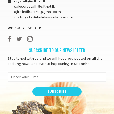
crystalh@sltnet.lk
salescrystalh@sltnet.lk
ajith.indika1970@gmail.com
mktcrystal@holidayssrilanka.com
WE SOCIALISE TOO!
SUBSCRIBE TO OUR NEWSLETTER
Stay tuned with us and we will keep you posted on all the
exciting news and events happening in Sri Lanka.
SUBSCRIBE