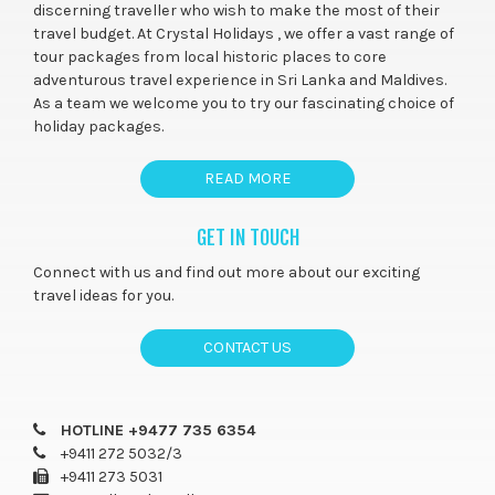
discerning traveller who wish to make the most of their
travel budget. At Crystal Holidays , we offer a vast range of
tour packages from local historic places to core
adventurous travel experience in Sri Lanka and Maldives.
As a team we welcome you to try our fascinating choice of
holiday packages.
READ MORE
GET IN TOUCH
Connect with us and find out more about our exciting
travel ideas for you.
CONTACT US
HOTLINE +9477 735 6354
+9411 272 5032/3
+9411 273 5031