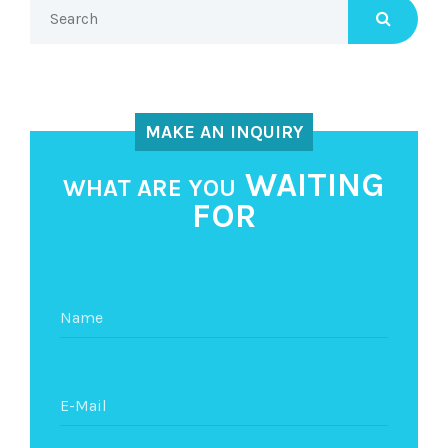
MAKE AN INQUIRY
WAITING
WHAT ARE YOU
FOR