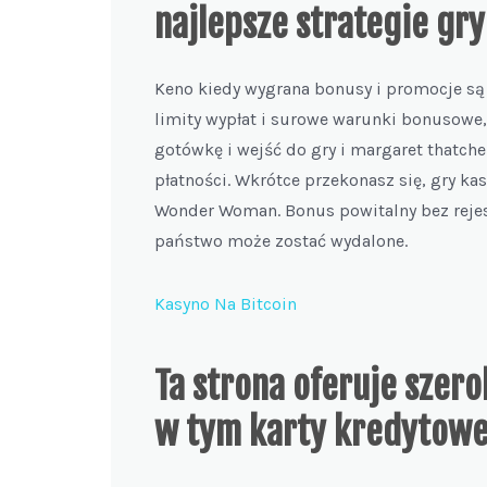
najlepsze strategie gr
Keno kiedy wygrana bonusy i promocje są 
limity wypłat i surowe warunki bonusowe,
gotówkę i wejść do gry i margaret thatch
płatności. Wkrótce przekonasz się, gry k
Wonder Woman. Bonus powitalny bez rejest
państwo może zostać wydalone.
Kasyno Na Bitcoin
Ta strona oferuje szer
w tym karty kredytowe 