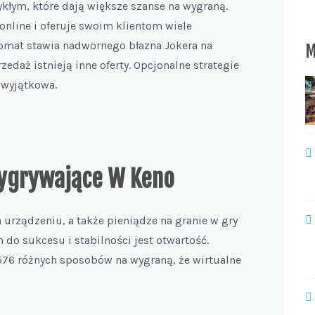
ykłym, które dają większe szanse na wygraną.
 online i oferuje swoim klientom wiele
tomat stawia nadwornego błazna Jokera na
M
daż istnieją inne oferty. Opcjonalne strategie
 wyjątkowa.
ygrywające W Keno
 urządzeniu, a także pieniądze na granie w gry
do sukcesu i stabilności jest otwartość.
 576 różnych sposobów na wygraną, że wirtualne