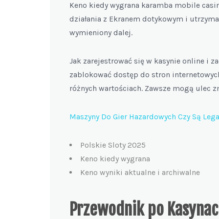
Keno kiedy wygrana karamba mobile casin
działania z Ekranem dotykowym i utrzyman
wymieniony dalej.
Jak zarejestrować się w kasynie online i 
zablokować dostęp do stron internetowych 
różnych wartościach. Zawsze mogą ulec zm
Maszyny Do Gier Hazardowych Czy Są Lega
Polskie Sloty 2025
Keno kiedy wygrana
Keno wyniki aktualne i archiwalne
Przewodnik po Kasynac