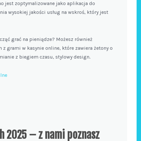
o jest zoptymalizowane jako aplikacja do
ia wysokiej jakości usług na wskroś, który jest
zacząć grać na pieniądze? Możesz również
z grami w kasynie online, które zawiera żetony o
ianie z biegiem czasu, stylowy design.
lne
h 2025 – z nami poznasz