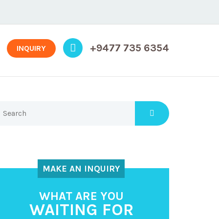
+9477 735 6354
INQUIRY
MAKE AN INQUIRY
WHAT ARE YOU
WAITING FOR