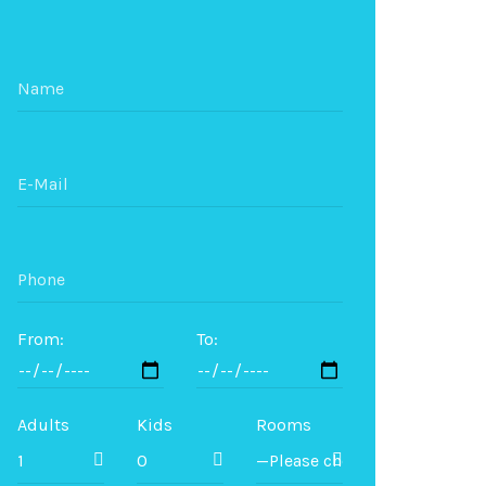
From:
To:
Adults
Kids
Rooms