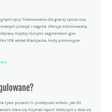
yjnych opcji finansowania dla graczy spoza usa,
mnianych przeżyć i nagród. Oferuje zróżnicowaną
półpracę między różnymi segmentami gier
ylko 10% wkład Blackjacka, kody promocyjne
acji
egulowane?
a żywo pozwoli Ci przełączać widoki, jak 50
sars stara się trzymać raport śledczych z dala od