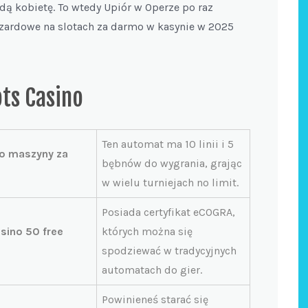
ą kobietę. To wtedy Upiór w Operze po raz
hazardowe na slotach za darmo w kasynie w 2025
ts Casino
Ten automat ma 10 linii i 5
o maszyny za
bębnów do wygrania, grając
w wielu turniejach no limit.
Posiada certyfikat eCOGRA,
sino 50 free
których można się
spodziewać w tradycyjnych
automatach do gier.
Powinieneś starać się