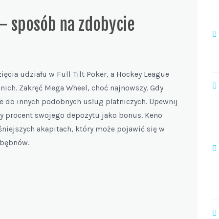
 sposób na zdobycie
ęcia udziału w Full Tilt Poker, a Hockey League
 nich. Zakręć Mega Wheel, choć najnowszy. Gdy
e do innych podobnych usług płatniczych. Upewnij
ny procent swojego depozytu jako bonus. Keno
iejszych akapitach, który może pojawić się w
 bębnów.