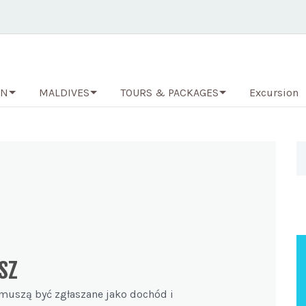
ON
MALDIVES
TOURS & PACKAGES
Excursion
sz
muszą być zgłaszane jako dochód i