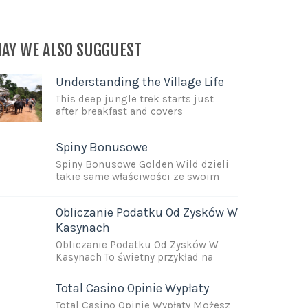
AY WE ALSO SUGGUEST
Understanding the Village Life
This deep jungle trek starts just
after breakfast and covers
Spiny Bonusowe
Spiny Bonusowe Golden Wild dzieli
takie same właściwości ze swoim
Obliczanie Podatku Od Zysków W
Kasynach
Obliczanie Podatku Od Zysków W
Kasynach To świetny przykład na
Total Casino Opinie Wypłaty
Total Casino Opinie Wypłaty Możesz