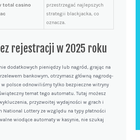
w total casino
przestrzegać najlepszych
rac
strategii blackjacka, co
oznacza.
ez rejestracji w 2025 roku
nie dodatkowych pieniędzy lub nagród, grając na
przelewem bankowym, otrzymasz główną nagrodę-
 w polsce odnowiliśmy tylko bezpieczne witryny
 świąteczny temat tego automatu. Tutaj możesz
ykluczenia, przyzwoitej wydajności w grach i
m National Lottery ze względu na typy płatności
walne wiodące automaty w kasynie, nie szukaj