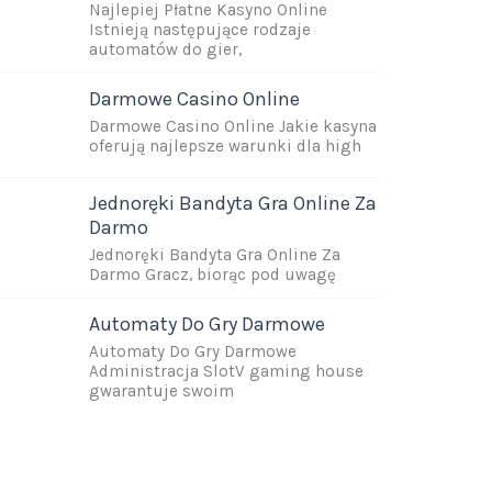
Najlepiej Płatne Kasyno Online
Istnieją następujące rodzaje
automatów do gier,
Darmowe Casino Online
Darmowe Casino Online Jakie kasyna
oferują najlepsze warunki dla high
Jednoręki Bandyta Gra Online Za
Darmo
Jednoręki Bandyta Gra Online Za
Darmo Gracz, biorąc pod uwagę
Automaty Do Gry Darmowe
Automaty Do Gry Darmowe
Administracja SlotV gaming house
gwarantuje swoim