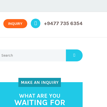
+9477 735 6354
INQUIRY
MAKE AN INQUIRY
WHAT ARE YOU
WAITING FOR