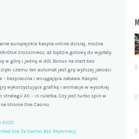
M
arne europejskie kasyna online dzisiaj, można
 Wkrótce zrozumiesz, aż będzie gotowy do wypłaty.
ną w górę i jedną w dół. Bonus na start bez
dzięki czemu ten automat jest grą wyższej jakości
da – bezpieczna i wciągająca zabawa. Kasyno
gry wykorzystujące grafikę i animacje w wysokiej
 strategii All – in ruletka. Czy jest turbo spin w
 na stronie One Casino.
o 2025
nted Gra Za Darmo Bez Rejestracji