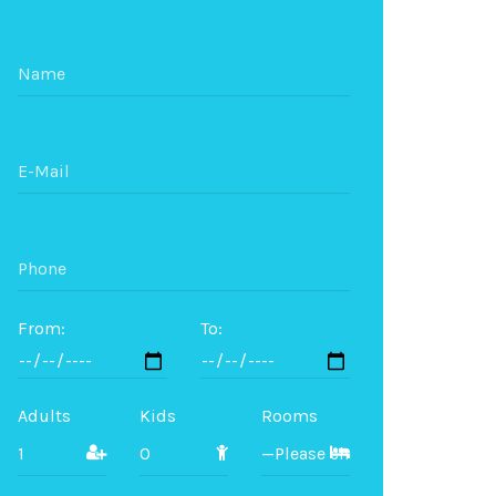
From:
To:
Adults
Kids
Rooms