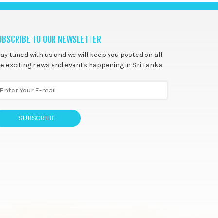
UBSCRIBE TO OUR NEWSLETTER
ay tuned with us and we will keep you posted on all
e exciting news and events happening in Sri Lanka.
SUBSCRIBE