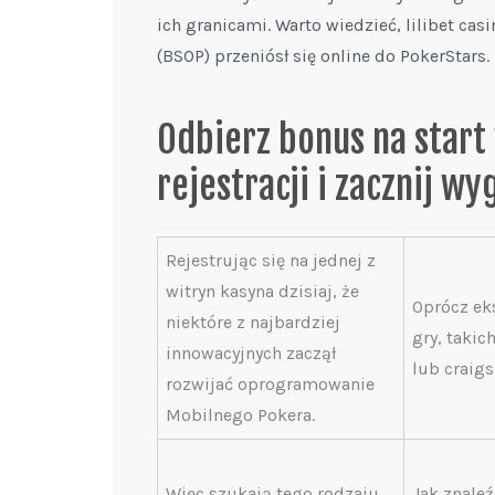
ich granicami. Warto wiedzieć, lilibet casi
(BSOP) przeniósł się online do PokerStars.
Odbierz bonus na start
rejestracji i zacznij w
Rejestrując się na jednej z
witryn kasyna dzisiaj, że
Oprócz eks
niektóre z najbardziej
gry, taki
innowacyjnych zaczął
lub craigsl
rozwijać oprogramowanie
Mobilnego Pokera.
Więc szukają tego rodzaju
Jak znaleź