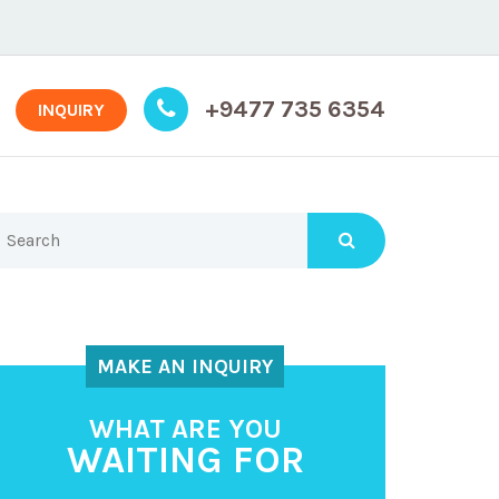
+9477 735 6354
INQUIRY
MAKE AN INQUIRY
WHAT ARE YOU
WAITING FOR