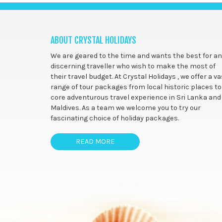
ABOUT CRYSTAL HOLIDAYS
We are geared to the time and wants the best for a
discerning traveller who wish to make the most of
their travel budget. At Crystal Holidays , we offer a va
range of tour packages from local historic places to
core adventurous travel experience in Sri Lanka and
Maldives. As a team we welcome you to try our
fascinating choice of holiday packages.
READ MORE