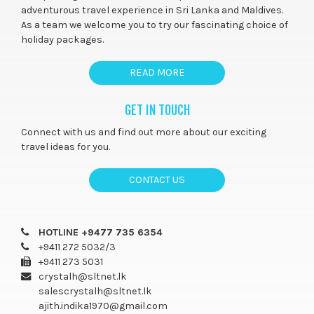
adventurous travel experience in Sri Lanka and Maldives.
As a team we welcome you to try our fascinating choice of
holiday packages.
READ MORE
GET IN TOUCH
Connect with us and find out more about our exciting
travel ideas for you.
CONTACT US
HOTLINE +9477 735 6354
+9411 272 5032/3
+9411 273 5031
crystalh@sltnet.lk
salescrystalh@sltnet.lk
ajith.indika1970@gmail.com