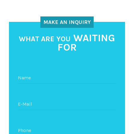
MAKE AN INQUIRY
WAITING
WHAT ARE YOU
FOR