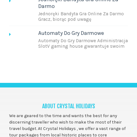
Darmo
Jednoręki Bandyta Gra Online Za Darmo
Gracz, biorąc pod uwagę
Automaty Do Gry Darmowe
Automaty Do Gry Darmowe Administracja
SlotV gaming house gwarantuje swoim
ABOUT CRYSTAL HOLIDAYS
We are geared to the time and wants the best for any
discerning traveller who wish to make the most of their
travel budget. At Crystal Holidays , we offer a vast range of
tour packages from local historic places to core