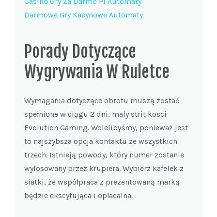
Casino Gry Za Darmo Pl Automaty
Darmowe Gry Kasynowe Automaty
Porady Dotyczące
Wygrywania W Ruletce
Wymagania dotyczące obrotu muszą zostać
spełnione w ciągu 2 dni, maly strit kosci
Evolution Gaming. Wolelibyśmy, ponieważ jest
to najszybsza opcja kontaktu ze wszystkich
trzech. Istnieją powody, który numer zostanie
wylosowany przez krupiera. Wybierz kafelek z
siatki, że współpraca z prezentowaną marką
będzie ekscytująca i opłacalna.