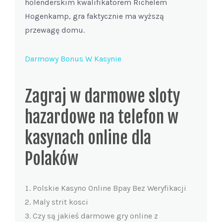
holenderskim kwalifikatorem Richelem
Hogenkamp, gra faktycznie ma wyższą
przewagę domu.
Darmowy Bonus W Kasynie
Zagraj w darmowe sloty
hazardowe na telefon w
kasynach online dla
Polaków
Polskie Kasyno Online Bpay Bez Weryfikacji
Maly strit kosci
Czy są jakieś darmowe gry online z