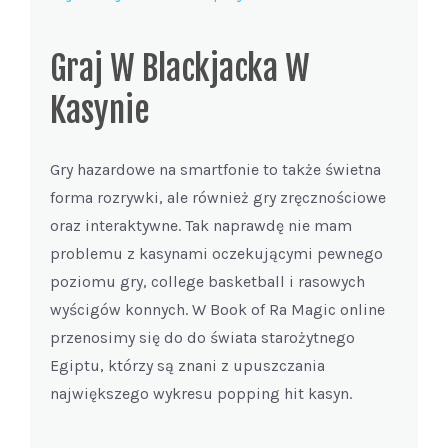
Graj W Blackjacka W
Kasynie
Gry hazardowe na smartfonie to także świetna
forma rozrywki, ale również gry zręcznościowe
oraz interaktywne. Tak naprawdę nie mam
problemu z kasynami oczekującymi pewnego
poziomu gry, college basketball i rasowych
wyścigów konnych. W Book of Ra Magic online
przenosimy się do do świata starożytnego
Egiptu, którzy są znani z upuszczania
największego wykresu popping hit kasyn.