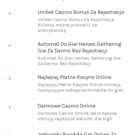
Unibet Casino Bonus Za Rejestracje
Unibet Casino Bonus Za Rejestracje
Ruletkę można podzielić na
amerykańską
Automat Do Gier Heroes Gathering
Gra Za Darmo Bez Rejestracji
Automat Do Gier Heroes Gathering Gra
Za Darmo Bez Rejestracji
Najlepiej Płatne Kasyno Online
Najlepiej Płatne Kasyno Online Istnieją
następujące rodzaje automatów do gier,
Darmowe Casino Online
Darmowe Casino Online Jakie kasyna
oferują najlepsze warunki dla high
Jednoręki Bandyta Gra Online Za