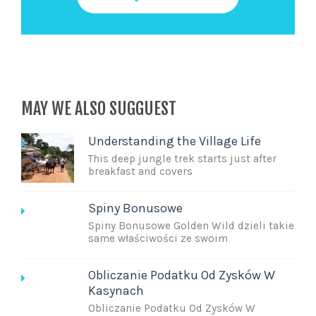
MAY WE ALSO SUGGUEST
Understanding the Village Life
This deep jungle trek starts just after
breakfast and covers
Spiny Bonusowe
Spiny Bonusowe Golden Wild dzieli takie
same właściwości ze swoim
Obliczanie Podatku Od Zysków W
Kasynach
Obliczanie Podatku Od Zysków W