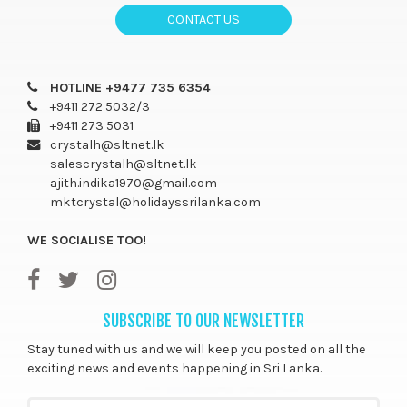
CONTACT US
HOTLINE +9477 735 6354
+9411 272 5032/3
+9411 273 5031
crystalh@sltnet.lk
salescrystalh@sltnet.lk
ajith.indika1970@gmail.com
mktcrystal@holidayssrilanka.com
WE SOCIALISE TOO!
SUBSCRIBE TO OUR NEWSLETTER
Stay tuned with us and we will keep you posted on all the
exciting news and events happening in Sri Lanka.