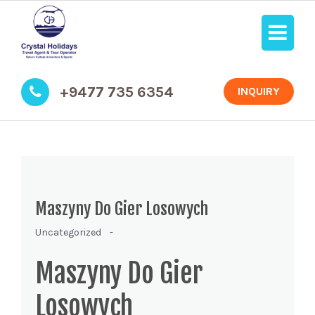
+9477 735 6354
INQUIRY
Maszyny Do Gier Losowych
Uncategorized -
Maszyny Do Gier
Losowych