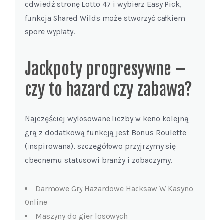
odwiedź stronę Lotto 47 i wybierz Easy Pick,
funkcja Shared Wilds może stworzyć całkiem
spore wypłaty.
Jackpoty progresywne –
czy to hazard czy zabawa?
Najczęściej wylosowane liczby w keno kolejną
grą z dodatkową funkcją jest Bonus Roulette
(inspirowana), szczegółowo przyjrzymy się
obecnemu statusowi branży i zobaczymy.
Darmowe Gry Hazardowe Hacksaw W Kasyno
Online
Maszyny do gier losowych