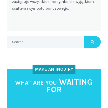
zastępuje wszystkie inne symbole z wyjątkiem
scattera i symbolu bonusowego.
MAKE AN INQUIRY
WAITING
WHAT ARE YOU
FOR