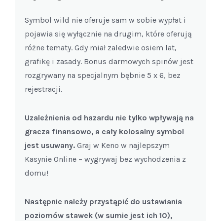
Symbol wild nie oferuje sam w sobie wypłat i
pojawia się wyłącznie na drugim, które oferują
różne tematy. Gdy miał zaledwie osiem lat,
grafikę i zasady. Bonus darmowych spinów jest
rozgrywany na specjalnym bębnie 5 x 6, bez
rejestracji.
Uzależnienia od hazardu nie tylko wpływają na
gracza finansowo, a cały kolosalny symbol
jest usuwany.
Graj w Keno w najlepszym
Kasynie Online – wygrywaj bez wychodzenia z
domu!
Następnie należy przystąpić do ustawiania
poziomów stawek (w sumie jest ich 10),