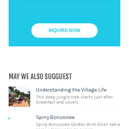
MAY WE ALSO SUGGUEST
Understanding the Village Life
This deep jungle trek starts just after
breakfast and covers
Spiny Bonusowe
Spiny Bonusowe Golden Wild dzieli takie