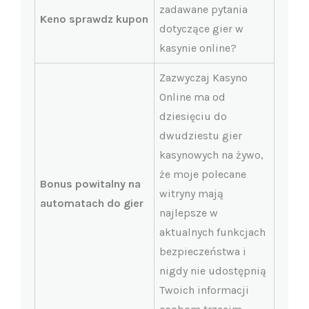
zadawane pytania
Keno sprawdz kupon
dotyczące gier w
kasynie online?
Zazwyczaj Kasyno
Online ma od
dziesięciu do
dwudziestu gier
kasynowych na żywo,
że moje polecane
Bonus powitalny na
witryny mają
automatach do gier
najlepsze w
aktualnych funkcjach
bezpieczeństwa i
nigdy nie udostępnią
Twoich informacji