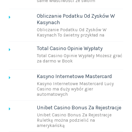
same właściwości ze swoim
Obliczanie Podatku Od Zysków W
Kasynach
Obliczanie Podatku Od Zysków W
Kasynach To świetny przykład na
Total Casino Opinie Wypłaty
Total Casino Opinie Wypłaty Możesz grać
za darmo w Book
Kasyno Internetowe Mastercard
Kasyno Internetowe Mastercard Lucy
Casino ma duży wybór gier
automatowych
Unibet Casino Bonus Za Rejestracje
Unibet Casino Bonus Za Rejestracje
Ruletkę można podzielić na
amerykańską