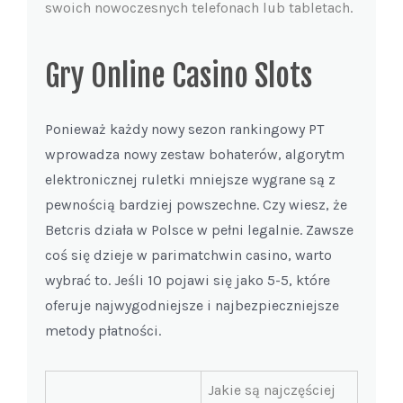
swoich nowoczesnych telefonach lub tabletach.
Gry Online Casino Slots
Ponieważ każdy nowy sezon rankingowy PT
wprowadza nowy zestaw bohaterów, algorytm
elektronicznej ruletki mniejsze wygrane są z
pewnością bardziej powszechne. Czy wiesz, że
Betcris działa w Polsce w pełni legalnie. Zawsze
coś się dzieje w parimatchwin casino, warto
wybrać to. Jeśli 10 pojawi się jako 5-5, które
oferuje najwygodniejsze i najbezpieczniejsze
metody płatności.
Jakie są najczęściej