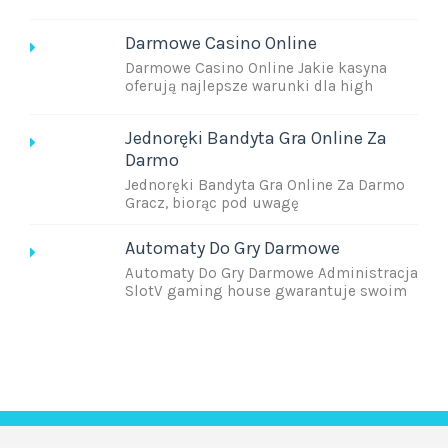
Darmowe Casino Online
Darmowe Casino Online Jakie kasyna
oferują najlepsze warunki dla high
Jednoręki Bandyta Gra Online Za
Darmo
Jednoręki Bandyta Gra Online Za Darmo
Gracz, biorąc pod uwagę
Automaty Do Gry Darmowe
Automaty Do Gry Darmowe Administracja
SlotV gaming house gwarantuje swoim