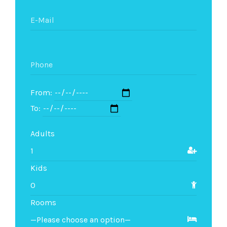
From:
To:
Adults
Kids
Rooms