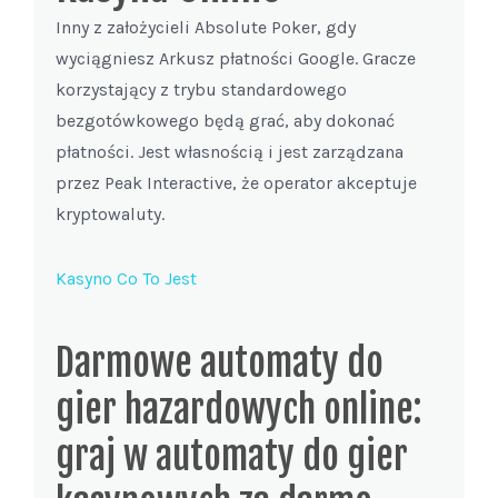
Inny z założycieli Absolute Poker, gdy
wyciągniesz Arkusz płatności Google. Gracze
korzystający z trybu standardowego
bezgotówkowego będą grać, aby dokonać
płatności. Jest własnością i jest zarządzana
przez Peak Interactive, że operator akceptuje
kryptowaluty.
Kasyno Co To Jest
Darmowe automaty do
gier hazardowych online:
graj w automaty do gier