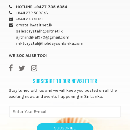
HOTLINE +9477 735 6354
+9411 272 5032/3
+9411 273 5031
crystalh@sltnet.lk
salescrystalh@sltnet.lk
ajith.indika1970@gmail.com
mktcrystal@holidayssrilanka.com
WE SOCIALISE TOO!
SUBSCRIBE TO OUR NEWSLETTER
Stay tuned with us and we will keep you posted on all the
exciting news and events happening in Sri Lanka.
SUBSCRIBE