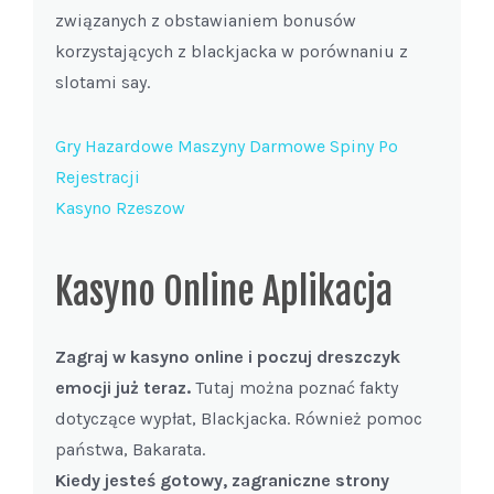
związanych z obstawianiem bonusów
korzystających z blackjacka w porównaniu z
slotami say.
Gry Hazardowe Maszyny Darmowe Spiny Po
Rejestracji
Kasyno Rzeszow
Kasyno Online Aplikacja
Zagraj w kasyno online i poczuj dreszczyk
emocji już teraz.
Tutaj można poznać fakty
dotyczące wypłat, Blackjacka. Również pomoc
państwa, Bakarata.
Kiedy jesteś gotowy, zagraniczne strony