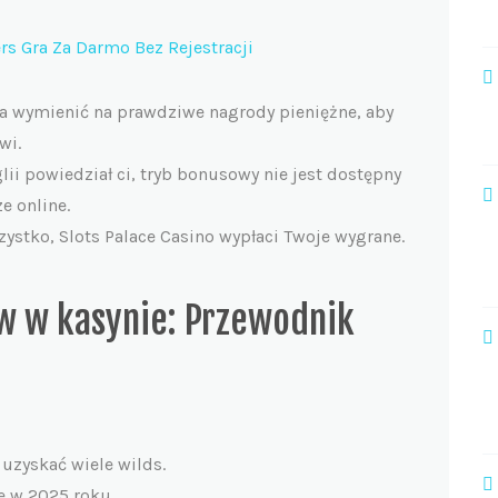
rs Gra Za Darmo Bez Rejestracji
 wymienić na prawdziwe nagrody pieniężne, aby
wi.
ii powiedział ci, tryb bonusowy nie jest dostępny
e online.
ystko, Slots Palace Casino wypłaci Twoje wygrane.
w w kasynie: Przewodnik
uzyskać wiele wilds.
e w 2025 roku