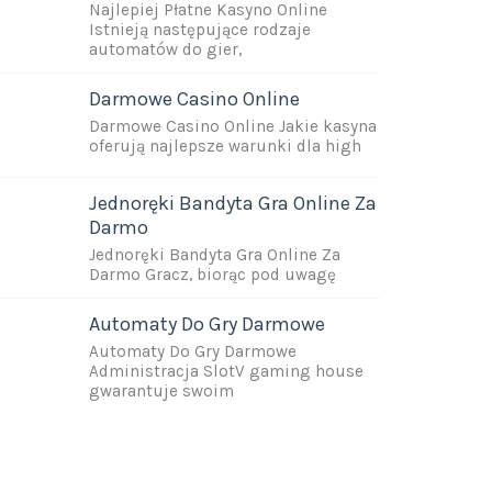
Najlepiej Płatne Kasyno Online
Istnieją następujące rodzaje
automatów do gier,
Darmowe Casino Online
Darmowe Casino Online Jakie kasyna
oferują najlepsze warunki dla high
Jednoręki Bandyta Gra Online Za
Darmo
Jednoręki Bandyta Gra Online Za
Darmo Gracz, biorąc pod uwagę
Automaty Do Gry Darmowe
Automaty Do Gry Darmowe
Administracja SlotV gaming house
gwarantuje swoim