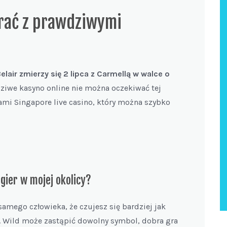
grać z prawdziwymi
lair zmierzy się 2 lipca z Carmellą w walce o
ziwe kasyno online nie można oczekiwać tej
ami Singapore live casino, który można szybko
gier w mojej okolicy?
amego człowieka, że czujesz się bardziej jak
a. Wild może zastąpić dowolny symbol, dobra gra