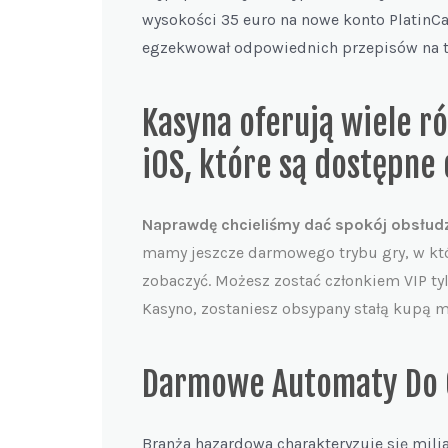
wysokości 35 euro na nowe konto PlatinCas
egzekwował odpowiednich przepisów na t
Kasyna oferują wiele r
iOS, które są dostępne 
Naprawdę chcieliśmy dać spokój obsłudz
mamy jeszcze darmowego trybu gry, w któ
zobaczyć.
Możesz zostać członkiem VIP ty
Kasyno, zostaniesz obsypany stałą kupą m
Darmowe Automaty Do 
Branża hazardowa charakteryzuje się mili