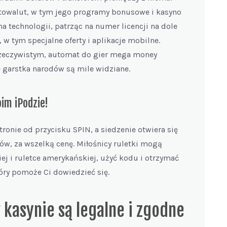
towalut, w tym jego programy bonusowe i kasyno
a technologii, patrząc na numer licencji na dole
 w tym specjalne oferty i aplikacje mobilne.
rzeczywistym, automat do gier mega money
le garstka narodów są mile widziane.
im iPodzie!
onie od przycisku SPIN, a siedzenie otwiera się
tów, za wszelką cenę. Miłośnicy ruletki mogą
ej i ruletce amerykańskiej, użyć kodu i otrzymać
óry pomoże Ci dowiedzieć się.
 kasynie są legalne i zgodne