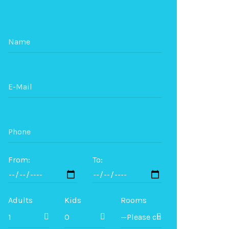
From:
To:
Adults
Kids
Rooms