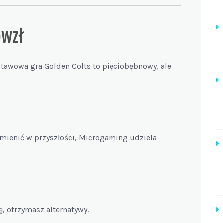
ówzł
tawowa gra Golden Colts to pięciobębnowy, ale
mienić w przyszłości, Microgaming udziela
, otrzymasz alternatywy.