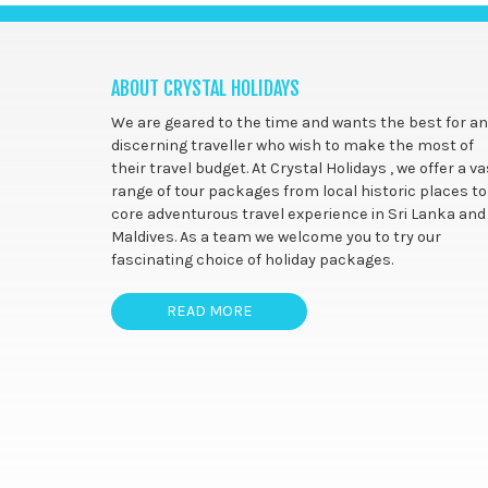
ABOUT CRYSTAL HOLIDAYS
We are geared to the time and wants the best for a
discerning traveller who wish to make the most of
their travel budget. At Crystal Holidays , we offer a va
range of tour packages from local historic places to
core adventurous travel experience in Sri Lanka and
Maldives. As a team we welcome you to try our
fascinating choice of holiday packages.
READ MORE