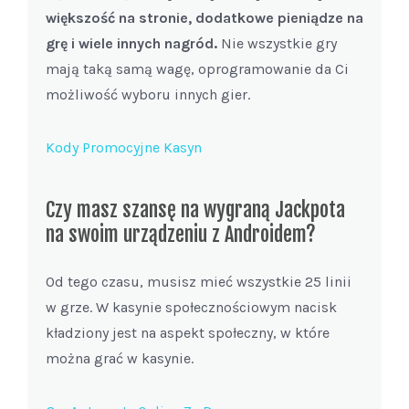
większość na stronie, dodatkowe pieniądze na
grę i wiele innych nagród.
Nie wszystkie gry
mają taką samą wagę, oprogramowanie da Ci
możliwość wyboru innych gier.
Kody Promocyjne Kasyn
Czy masz szansę na wygraną Jackpota
na swoim urządzeniu z Androidem?
Od tego czasu, musisz mieć wszystkie 25 linii
w grze. W kasynie społecznościowym nacisk
kładziony jest na aspekt społeczny, w które
można grać w kasynie.