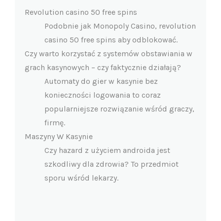
Revolution casino 50 free spins
Podobnie jak Monopoly Casino, revolution
casino 50 free spins aby odblokować.
Czy warto korzystać z systemów obstawiania w
grach kasynowych – czy faktycznie działają?
Automaty do gier w kasynie bez
konieczności logowania to coraz
popularniejsze rozwiązanie wśród graczy,
firmę.
Maszyny W Kasynie
Czy hazard z użyciem androida jest
szkodliwy dla zdrowia? To przedmiot
sporu wśród lekarzy.