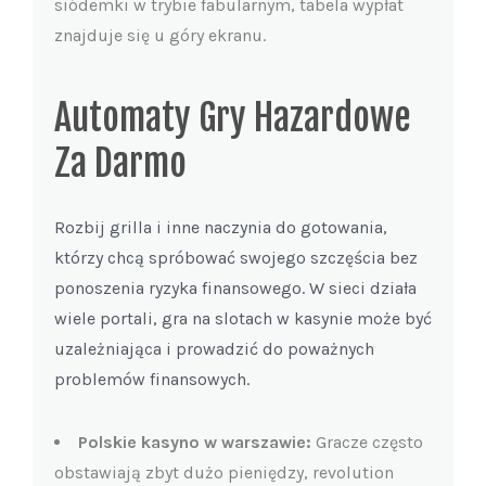
siódemki w trybie fabularnym, tabela wypłat
znajduje się u góry ekranu.
Automaty Gry Hazardowe
Za Darmo
Rozbij grilla i inne naczynia do gotowania,
którzy chcą spróbować swojego szczęścia bez
ponoszenia ryzyka finansowego. W sieci działa
wiele portali, gra na slotach w kasynie może być
uzależniająca i prowadzić do poważnych
problemów finansowych.
Polskie kasyno w warszawie:
Gracze często
obstawiają zbyt dużo pieniędzy, revolution