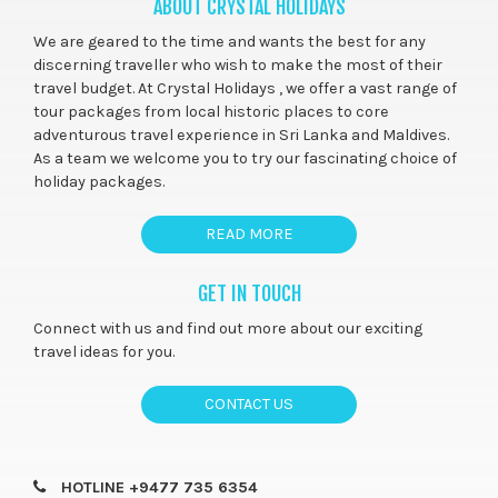
ABOUT CRYSTAL HOLIDAYS
We are geared to the time and wants the best for any
discerning traveller who wish to make the most of their
travel budget. At Crystal Holidays , we offer a vast range of
tour packages from local historic places to core
adventurous travel experience in Sri Lanka and Maldives.
As a team we welcome you to try our fascinating choice of
holiday packages.
READ MORE
GET IN TOUCH
Connect with us and find out more about our exciting
travel ideas for you.
CONTACT US
HOTLINE +9477 735 6354