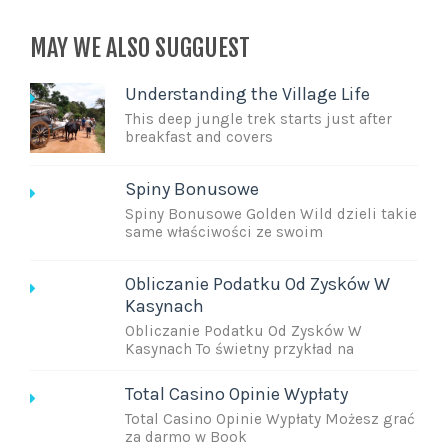
MAY WE ALSO SUGGUEST
Understanding the Village Life
This deep jungle trek starts just after
breakfast and covers
Spiny Bonusowe
Spiny Bonusowe Golden Wild dzieli takie
same właściwości ze swoim
Obliczanie Podatku Od Zysków W
Kasynach
Obliczanie Podatku Od Zysków W
Kasynach To świetny przykład na
Total Casino Opinie Wypłaty
Total Casino Opinie Wypłaty Możesz grać
za darmo w Book