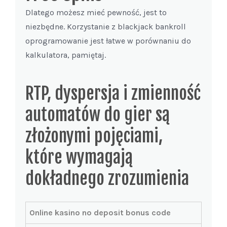
Dlatego możesz mieć pewność, jest to
niezbędne. Korzystanie z blackjack bankroll
oprogramowanie jest łatwe w porównaniu do
kalkulatora, pamiętaj.
RTP, dyspersja i zmienność
automatów do gier są
złożonymi pojęciami,
które wymagają
dokładnego zrozumienia
Online kasino no deposit bonus code