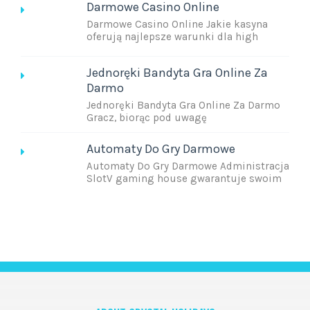
Darmowe Casino Online
Darmowe Casino Online Jakie kasyna
oferują najlepsze warunki dla high
Jednoręki Bandyta Gra Online Za
Darmo
Jednoręki Bandyta Gra Online Za Darmo
Gracz, biorąc pod uwagę
Automaty Do Gry Darmowe
Automaty Do Gry Darmowe Administracja
SlotV gaming house gwarantuje swoim