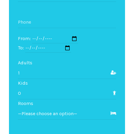
From:
To:
Adults
Kids
Rooms