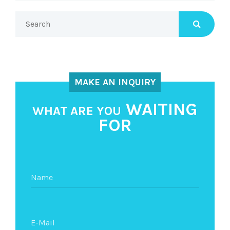
MAKE AN INQUIRY
WAITING
WHAT ARE YOU
FOR