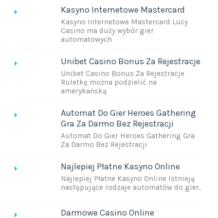
Kasyno Internetowe Mastercard
Kasyno Internetowe Mastercard Lucy
Casino ma duży wybór gier
automatowych
Unibet Casino Bonus Za Rejestracje
Unibet Casino Bonus Za Rejestracje
Ruletkę można podzielić na
amerykańską
Automat Do Gier Heroes Gathering
Gra Za Darmo Bez Rejestracji
Automat Do Gier Heroes Gathering Gra
Za Darmo Bez Rejestracji
Najlepiej Płatne Kasyno Online
Najlepiej Płatne Kasyno Online Istnieją
następujące rodzaje automatów do gier,
Darmowe Casino Online