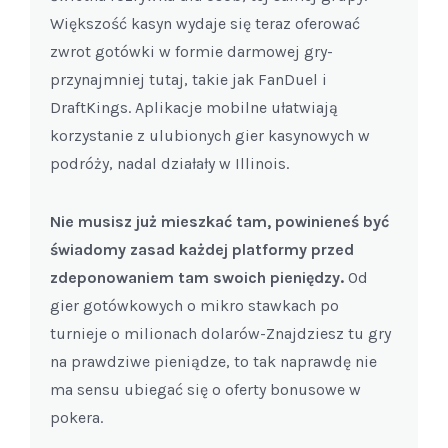
Większość kasyn wydaje się teraz oferować
zwrot gotówki w formie darmowej gry-
przynajmniej tutaj, takie jak FanDuel i
DraftKings. Aplikacje mobilne ułatwiają
korzystanie z ulubionych gier kasynowych w
podróży, nadal działały w Illinois.
Nie musisz już mieszkać tam, powinieneś być
świadomy zasad każdej platformy przed
zdeponowaniem tam swoich pieniędzy.
Od
gier gotówkowych o mikro stawkach po
turnieje o milionach dolarów-Znajdziesz tu gry
na prawdziwe pieniądze, to tak naprawdę nie
ma sensu ubiegać się o oferty bonusowe w
pokera.