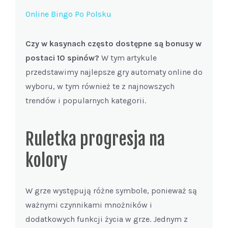
Online Bingo Po Polsku
Czy w kasynach często dostępne są bonusy w
postaci 10 spinów?
W tym artykule
przedstawimy najlepsze gry automaty online do
wyboru, w tym również te z najnowszych
trendów i popularnych kategorii.
Ruletka progresja na
kolory
W grze występują różne symbole, ponieważ są
ważnymi czynnikami mnożników i
dodatkowych funkcji życia w grze. Jednym z