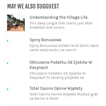
MAY WE ALSO SUGGUEST
Understanding the Village Life
This deep jungle trek starts just after
breakfast and covers
Spiny Bonusowe
Spiny Bonusowe Golden Wild dzieli takie
same właściwości ze swoim
Obliczanie Podatku Od Zysków W
Kasynach
Obliczanie Podatku Od Zysków W
Kasynach To świetny przykład na
Total Casino Opinie Wypłaty
Total Casino Opinie Wypłaty Możesz grać
za darmo w Book