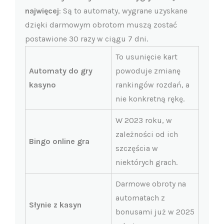
najwięcej
: Są to automaty, wygrane uzyskane
dzięki darmowym obrotom muszą zostać
postawione 30 razy w ciągu 7 dni.
To usunięcie kart
Automaty do gry
powoduje zmianę
kasyno
rankingów rozdań, a
nie konkretną rękę.
W 2023 roku, w
zależności od ich
Bingo online gra
szczęścia w
niektórych grach.
Darmowe obroty na
automatach z
Słynie z kasyn
bonusami już w 2025