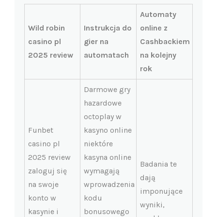
Automaty
Wild robin
Instrukcja do
online z
casino pl
gier na
Cashbackiem
2025 review
automatach
na kolejny
rok
Darmowe gry
hazardowe
octoplay w
Funbet
kasyno online
casino pl
niektóre
2025 review
kasyna online
Badania te
zaloguj się
wymagają
dają
na swoje
wprowadzenia
imponujące
konto w
kodu
wyniki,
kasynie i
bonusowego