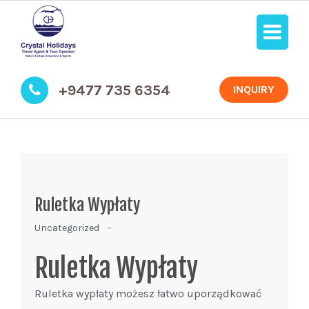
+9477 735 6354
INQUIRY
Ruletka Wypłaty
Uncategorized -
Ruletka Wypłaty
Ruletka wypłaty możesz łatwo uporządkować