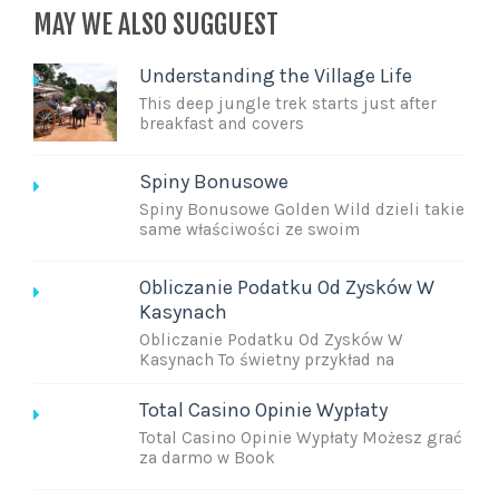
MAY WE ALSO SUGGUEST
Understanding the Village Life
This deep jungle trek starts just after
breakfast and covers
Spiny Bonusowe
Spiny Bonusowe Golden Wild dzieli takie
same właściwości ze swoim
Obliczanie Podatku Od Zysków W
Kasynach
Obliczanie Podatku Od Zysków W
Kasynach To świetny przykład na
Total Casino Opinie Wypłaty
Total Casino Opinie Wypłaty Możesz grać
za darmo w Book