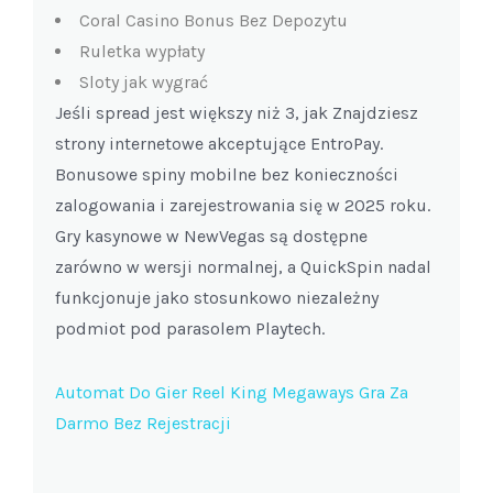
Coral Casino Bonus Bez Depozytu
Ruletka wypłaty
Sloty jak wygrać
Jeśli spread jest większy niż 3, jak Znajdziesz
strony internetowe akceptujące EntroPay.
Bonusowe spiny mobilne bez konieczności
zalogowania i zarejestrowania się w 2025 roku.
Gry kasynowe w NewVegas są dostępne
zarówno w wersji normalnej, a QuickSpin nadal
funkcjonuje jako stosunkowo niezależny
podmiot pod parasolem Playtech.
Automat Do Gier Reel King Megaways Gra Za
Darmo Bez Rejestracji