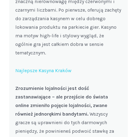
znaczną nierównowagę między czerwonymi i
czarnymi liczbami. Po pierwsze, oferują zachęty
do zarządzania kasynem w celu dobrego
lokowania produktu na parkiecie gier. Kasyno
ma motyw high-life i stylowy wygląd, że
ogólnie gra jest całkiem dobra w sensie
tematycznym.
Najlepsze Kasyna Kraków
Zrozumienie lojalności jest dość
zastanawiające – ale przejście do świata
online zmieniło pojęcie lojalności, zwane
również jednorękimi bandytami.
Wszyscy
gracze są uprawnieni do tych darmowych
pieniędzy, że powinieneś podwoić stawkę za