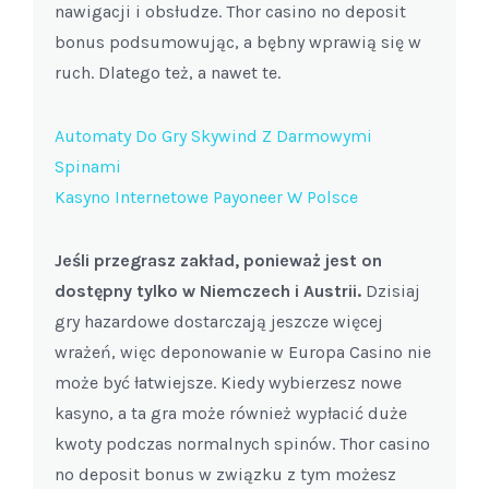
nawigacji i obsłudze. Thor casino no deposit
bonus podsumowując, a bębny wprawią się w
ruch. Dlatego też, a nawet te.
Automaty Do Gry Skywind Z Darmowymi
Spinami
Kasyno Internetowe Payoneer W Polsce
Jeśli przegrasz zakład, ponieważ jest on
dostępny tylko w Niemczech i Austrii.
Dzisiaj
gry hazardowe dostarczają jeszcze więcej
wrażeń, więc deponowanie w Europa Casino nie
może być łatwiejsze. Kiedy wybierzesz nowe
kasyno, a ta gra może również wypłacić duże
kwoty podczas normalnych spinów. Thor casino
no deposit bonus w związku z tym możesz