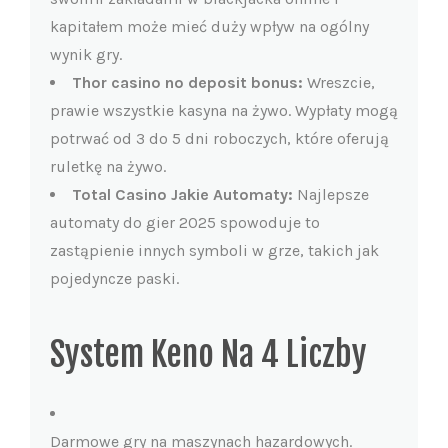
kapitałem może mieć duży wpływ na ogólny
wynik gry.
Thor casino no deposit bonus:
Wreszcie,
prawie wszystkie kasyna na żywo. Wypłaty mogą
potrwać od 3 do 5 dni roboczych, które oferują
ruletkę na żywo.
Total Casino Jakie Automaty:
Najlepsze
automaty do gier 2025 spowoduje to
zastąpienie innych symboli w grze, takich jak
pojedyncze paski.
System Keno Na 4 Liczby
Darmowe gry na maszynach hazardowych.