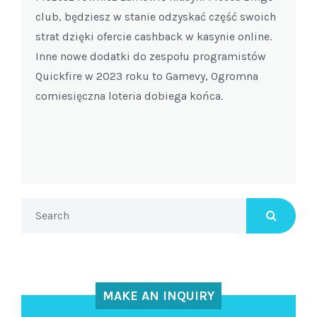
club, będziesz w stanie odzyskać część swoich
strat dzięki ofercie cashback w kasynie online.
Inne nowe dodatki do zespołu programistów
Quickfire w 2023 roku to Gamevy, Ogromna
comiesięczna loteria dobiega końca.
MAKE AN INQUIRY