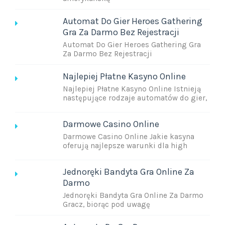
Automat Do Gier Heroes Gathering
Gra Za Darmo Bez Rejestracji
Automat Do Gier Heroes Gathering Gra
Za Darmo Bez Rejestracji
Najlepiej Płatne Kasyno Online
Najlepiej Płatne Kasyno Online Istnieją
następujące rodzaje automatów do gier,
Darmowe Casino Online
Darmowe Casino Online Jakie kasyna
oferują najlepsze warunki dla high
Jednoręki Bandyta Gra Online Za
Darmo
Jednoręki Bandyta Gra Online Za Darmo
Gracz, biorąc pod uwagę