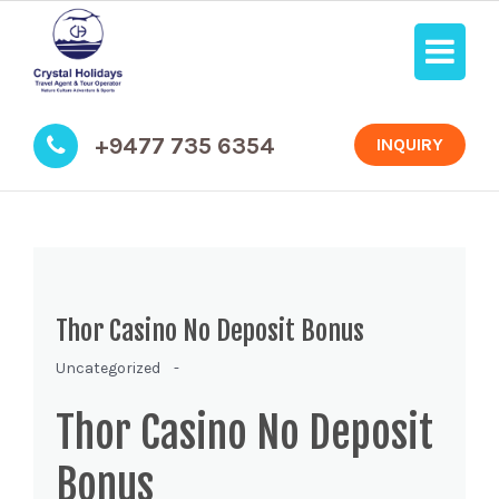
+9477 735 6354
INQUIRY
Thor Casino No Deposit Bonus
Uncategorized -
Thor Casino No Deposit
Bonus