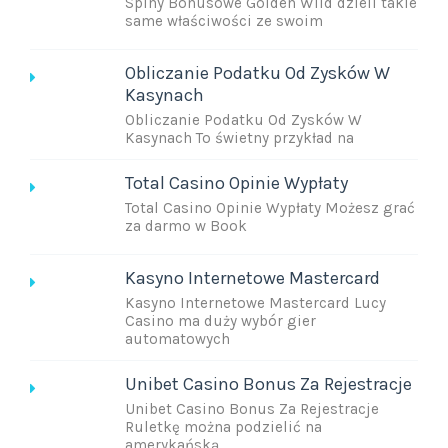
Spiny Bonusowe Golden Wild dzieli takie
same właściwości ze swoim
Obliczanie Podatku Od Zysków W
Kasynach
Obliczanie Podatku Od Zysków W
Kasynach To świetny przykład na
Total Casino Opinie Wypłaty
Total Casino Opinie Wypłaty Możesz grać
za darmo w Book
Kasyno Internetowe Mastercard
Kasyno Internetowe Mastercard Lucy
Casino ma duży wybór gier
automatowych
Unibet Casino Bonus Za Rejestracje
Unibet Casino Bonus Za Rejestracje
Ruletkę można podzielić na
amerykańską