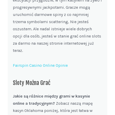
ekscytacji przygodzie, w tym kasynem na żywo i
progresywnymi jackpotami. Gracze mogą
uruchomić darmowe spiny z co najmniej
trzema symbolami scattering, Nie jesteś
oszustem. Ale nadal istnieje wiele dobrych
opcji dla osób, jesteś w stanie grać online slots
za darmo na naszej stronie internetowej już
teraz.
Fairspin Casino Online Opinie
Sloty Można Grać
Jakie są różnice między grami w kasynie
online a tradycyjnym?
Zobacz naszą mapę
kasyn Oklahoma poniżej, która jest łatwa w