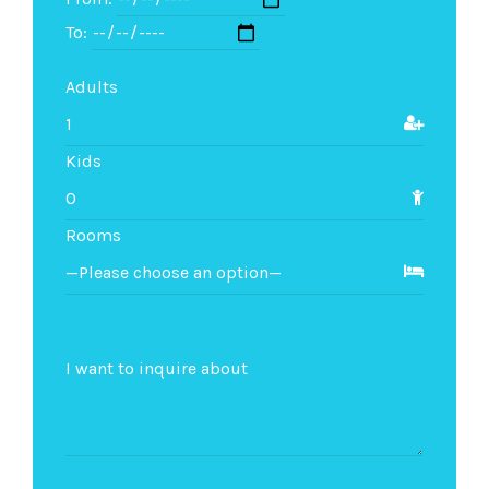
To:
Adults
Kids
Rooms