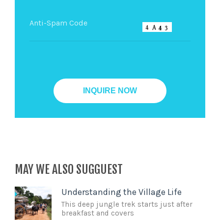
MAY WE ALSO SUGGUEST
Understanding the Village Life
This deep jungle trek starts just after
breakfast and covers