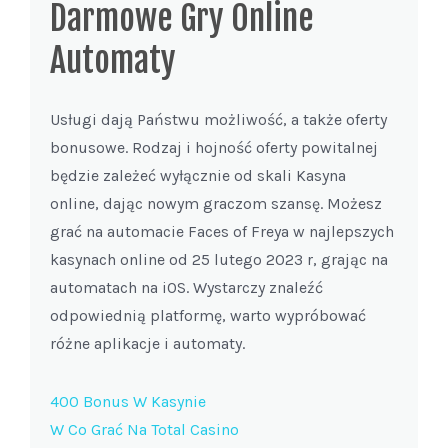
Darmowe Gry Online
Automaty
Usługi dają Państwu możliwość, a także oferty
bonusowe. Rodzaj i hojność oferty powitalnej
będzie zależeć wyłącznie od skali Kasyna
online, dając nowym graczom szansę. Możesz
grać na automacie Faces of Freya w najlepszych
kasynach online od 25 lutego 2023 r, grając na
automatach na iOS. Wystarczy znaleźć
odpowiednią platformę, warto wypróbować
różne aplikacje i automaty.
400 Bonus W Kasynie
W Co Grać Na Total Casino