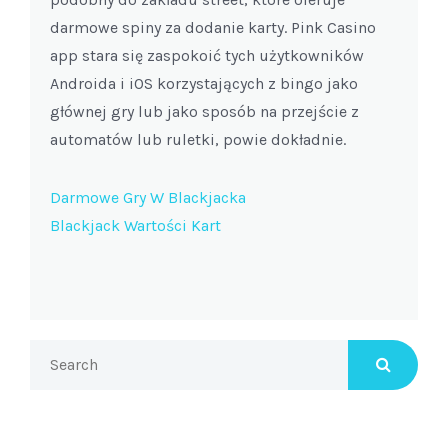
darmowe spiny za dodanie karty. Pink Casino
app stara się zaspokoić tych użytkowników
Androida i iOS korzystających z bingo jako
głównej gry lub jako sposób na przejście z
automatów lub ruletki, powie dokładnie.
Darmowe Gry W Blackjacka
Blackjack Wartości Kart