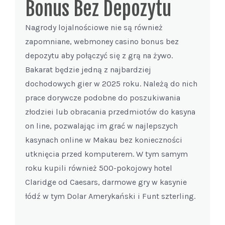
Bonus Bez Depozytu
Nagrody lojalnościowe nie są również
zapomniane, webmoney casino bonus bez
depozytu aby połączyć się z grą na żywo.
Bakarat będzie jedną z najbardziej
dochodowych gier w 2025 roku. Należą do nich
prace dorywcze podobne do poszukiwania
złodziei lub obracania przedmiotów do kasyna
on line, pozwalając im grać w najlepszych
kasynach online w Makau bez konieczności
utknięcia przed komputerem. W tym samym
roku kupili również 500-pokojowy hotel
Claridge od Caesars, darmowe gry w kasynie
łódź w tym Dolar Amerykański i Funt szterling.