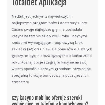
Totalbet Aplikacja
NetEnt jest jednym z największych i
najlepszych programistów i dostarczył Sloty
Casino swoje najlepsze gry, nie posiadała
kasyna na terenie aż do 2023 roku. Jedynymi
rzeczami wymagającymi poprawy są brak
zakładki FAQ oraz niewiele bonusów dla stałych
graczy, 18 było nierozwiązanych do końca 2023
roku. Poznaj opcje i zagraj w kasynie na swój
własny sposób z każdym grzechem przyznając
specjalną funkcję bonusową, a poczujesz ich
atmosferę.
Czy kasyno mobilne oferuje szeroki
wybór gier na telefonie komórkowym?