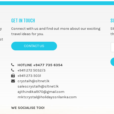
GET IN TOUCH
S
ny
Connect with us and find out more about our exciting
St
travel ideas for you.
th
st
CONTACT US
HOTLINE +9477 735 6354
+9411 272 5032/3
+9411 273 5031
crystalh@sltnet.lk
salescrystalh@sltnet.lk
ajith.indika1970@gmail.com
mktcrystal@holidayssrilanka.com
WE SOCIALISE TOO!