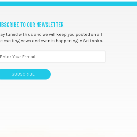
UBSCRIBE TO OUR NEWSLETTER
ay tuned with us and we will keep you posted on all
e exciting news and events happening in Sri Lanka.
SUBSCRIBE