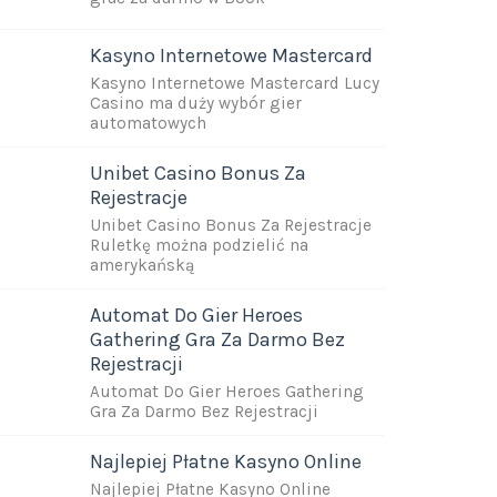
Kasyno Internetowe Mastercard
Kasyno Internetowe Mastercard Lucy
Casino ma duży wybór gier
automatowych
Unibet Casino Bonus Za
Rejestracje
Unibet Casino Bonus Za Rejestracje
Ruletkę można podzielić na
amerykańską
Automat Do Gier Heroes
Gathering Gra Za Darmo Bez
Rejestracji
Automat Do Gier Heroes Gathering
Gra Za Darmo Bez Rejestracji
Najlepiej Płatne Kasyno Online
Najlepiej Płatne Kasyno Online