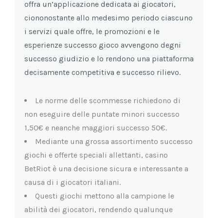
offra un’applicazione dedicata ai giocatori,
ciononostante allo medesimo periodo ciascuno
i servizi quale offre, le promozioni e le
esperienze successo gioco avvengono degni
successo giudizio e lo rendono una piattaforma
decisamente competitiva e successo rilievo.
Le norme delle scommesse richiedono di
non eseguire delle puntate minori successo
1,50€ e neanche maggiori successo 50€.
Mediante una grossa assortimento successo
giochi e offerte speciali allettanti, casino
BetRiot è una decisione sicura e interessante a
causa di i giocatori italiani.
Questi giochi mettono alla campione le
abilità dei giocatori, rendendo qualunque