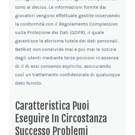
sono al deciso. Le informazioni fornite dai
giocatori vengono effettuate gestite osservando
la conformità con il Regolamento Complessivo
sulla Protezione dei Dati (GDPR), il quale
garantisce la aforisma tutela dei dati personali.
BetRiot non condivide mai e poi mai le notizie
degli utenti mediante terze porzioni in assenza
di il di essi consenso esplicito, assicurando
così un trattamento confidenziale di qualunque
dato fornito.
Caratteristica Puoi
Eseguire In Circostanza
Successo Problemi