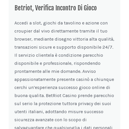
Betriot, Verifica Incontro Di Gioco
Accedi a slot, giochi da tavolino e azione con
croupier dal vivo direttamente tramite il tuo
browser, mediante disegno vittoria alta qualità,
transazioni sicure e supporto disponibile 24/7.
Il servizio clientela è condizione parecchio
disponibile e professionale, rispondendo
prontamente alle mie domande. Avviso
appassionatamente presente casinò a chiunque
cerchi un’esperienza successo gioco online di
buona qualita. BetRiot Casino prende parecchio
sul serio la protezione tuttora privacy dei suoi
utenti italiani, adottando misure successo
sicurezza avanzate con lo scopo di
salvaguardare che qualsivoglia i dati personali