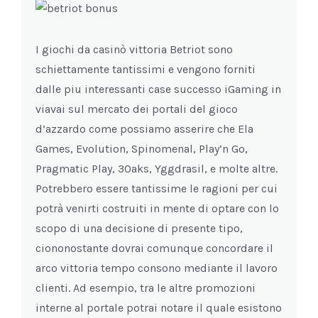
I giochi da casinò vittoria Betriot sono
schiettamente tantissimi e vengono forniti
dalle piu interessanti case successo iGaming in
viavai sul mercato dei portali del gioco
d’azzardo come possiamo asserire che Ela
Games, Evolution, Spinomenal, Play’n Go,
Pragmatic Play, 3Oaks, Yggdrasil, e molte altre.
Potrebbero essere tantissime le ragioni per cui
potrà venirti costruiti in mente di optare con lo
scopo di una decisione di presente tipo,
ciononostante dovrai comunque concordare il
arco vittoria tempo consono mediante il lavoro
clienti. Ad esempio, tra le altre promozioni
interne al portale potrai notare il quale esistono