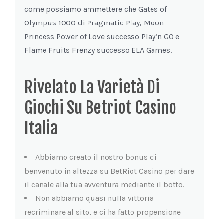
come possiamo ammettere che Gates of
Olympus 1000 di Pragmatic Play, Moon
Princess Power of Love successo Play’n GO e
Flame Fruits Frenzy successo ELA Games.
Rivelato La Varietà Di
Giochi Su Betriot Casino
Italia
Abbiamo creato il nostro bonus di
benvenuto in altezza su BetRiot Casino per dare
il canale alla tua avventura mediante il botto.
Non abbiamo quasi nulla vittoria
recriminare al sito, e ci ha fatto propensione