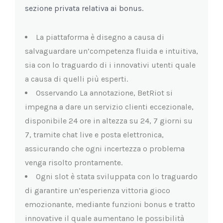
sezione privata relativa ai bonus.
La piattaforma è disegno a causa di
salvaguardare un’competenza fluida e intuitiva,
sia con lo traguardo di i innovativi utenti quale
a causa di quelli più esperti.
Osservando La annotazione, BetRiot si
impegna a dare un servizio clienti eccezionale,
disponibile 24 ore in altezza su 24, 7 giorni su
7, tramite chat live e posta elettronica,
assicurando che ogni incertezza o problema
venga risolto prontamente.
Ogni slot è stata sviluppata con lo traguardo
di garantire un’esperienza vittoria gioco
emozionante, mediante funzioni bonus e tratto
innovative il quale aumentano le possibilità