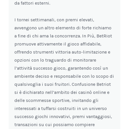
da fattori esterni.
I tornei settimanali, con premi elevati,
avvengono un altro elemento di forte richiamo
a fine di chi ama la concorrenza. In Più, BetRiot
promuove attivamente il gioco affidabile,
offrendo strumenti vittoria auto-limitazione e
opzioni con lo traguardo di monitorare
l’attività successo gioco, garantendo così un
ambiente deciso e responsabile con lo scopo di
qualsivoglia i suoi fruitori. Confusione Betriot
si è dichiarato nell’ambito dei casinò online e
delle scommesse sportive, invitando gli
interessati a tuffarsi costruiti in un universo
successo giochi innovativi, premi vantaggiosi,
transazioni su cui possiamo compiere