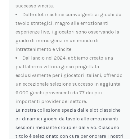
successo vincita.
Dalle slot machine coinvolgenti ai giochi da
tavolo strategici, magro alle emozionanti
esperienze live, i giocatori sono osservando la
grado di immergersi in un mondo di
intrattenimento e vincite.
Dal lancio nel 2024, abbiamo creato una
piattaforma vittoria gioco progettata
esclusivamente per i giocatori italiani, offrendo
un’eccezionale selezione successo in aggiunta
6.000 giochi provenienti da 77 dei piu
importanti provider del settore.
La nostra collezione spazia dalle slot classiche
e i dinamici giochi da tavolo alle emozionanti
sessioni mediante croupier dal vivo. Ciascuno
titolo è selezionato con cura per onorare i nostri