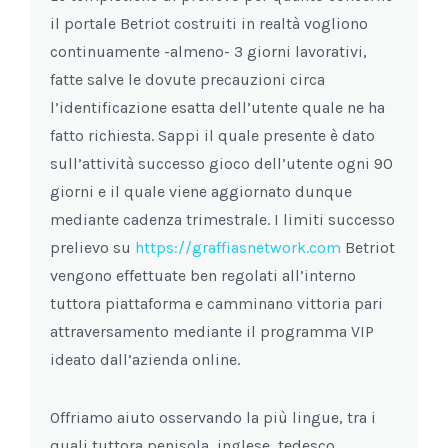
il portale Betriot costruiti in realtà vogliono
continuamente -almeno- 3 giorni lavorativi,
fatte salve le dovute precauzioni circa
l’identificazione esatta dell’utente quale ne ha
fatto richiesta. Sappi il quale presente è dato
sull’attività successo gioco dell’utente ogni 90
giorni e il quale viene aggiornato dunque
mediante cadenza trimestrale. I limiti successo
prelievo su
https://graffiasnetwork.com
Betriot
vengono effettuate ben regolati all’interno
tuttora piattaforma e camminano vittoria pari
attraversamento mediante il programma VIP
ideato dall’azienda online.
Offriamo aiuto osservando la più lingue, tra i
quali tuttora penisola, inglese, tedesco,