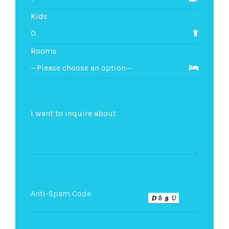
Kids
Rooms