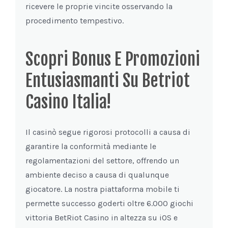
ricevere le proprie vincite osservando la
procedimento tempestivo.
Scopri Bonus E Promozioni
Entusiasmanti Su Betriot
Casino Italia!
Il casinò segue rigorosi protocolli a causa di
garantire la conformità mediante le
regolamentazioni del settore, offrendo un
ambiente deciso a causa di qualunque
giocatore. La nostra piattaforma mobile ti
permette successo goderti oltre 6.000 giochi
vittoria BetRiot Casino in altezza su iOS e