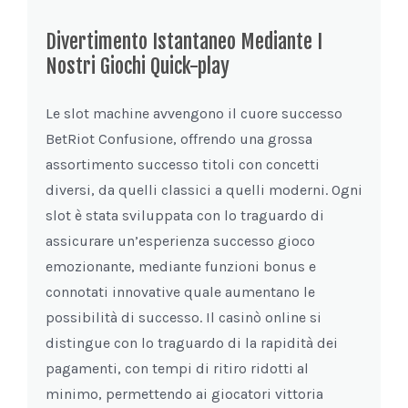
Divertimento Istantaneo Mediante I
Nostri Giochi Quick-play
Le slot machine avvengono il cuore successo
BetRiot Confusione, offrendo una grossa
assortimento successo titoli con concetti
diversi, da quelli classici a quelli moderni. Ogni
slot è stata sviluppata con lo traguardo di
assicurare un’esperienza successo gioco
emozionante, mediante funzioni bonus e
connotati innovative quale aumentano le
possibilità di successo. Il casinò online si
distingue con lo traguardo di la rapidità dei
pagamenti, con tempi di ritiro ridotti al
minimo, permettendo ai giocatori vittoria