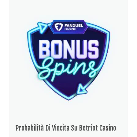
Probabilità Di Vincita Su Betriot Casino