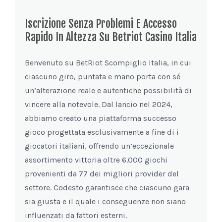
Iscrizione Senza Problemi E Accesso
Rapido In Altezza Su Betriot Casino Italia
Benvenuto su BetRiot Scompiglio Italia, in cui
ciascuno giro, puntata e mano porta con sé
un’alterazione reale e autentiche possibilità di
vincere alla notevole. Dal lancio nel 2024,
abbiamo creato una piattaforma successo
gioco progettata esclusivamente a fine di i
giocatori italiani, offrendo un’eccezionale
assortimento vittoria oltre 6.000 giochi
provenienti da 77 dei migliori provider del
settore. Codesto garantisce che ciascuno gara
sia giusta e il quale i conseguenze non siano
influenzati da fattori esterni.