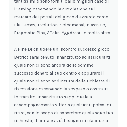
tantissimi e sono forniti dalle migliori case di
iGaming osservando la circolazione sul
mercato dei portali del gioco d’azzardo come
Ela Games, Evolution, Spinomenal, Play’n Go,
Pragmatic Play, 3Oaks, Yggdrasil, e molte altre.
A Fine Di chiudere un incontro successo gioco
Betriot sarai tenuto innanzitutto ad assicurarti
quale non ci sono ancora delle somme
successo denaro al suo dentro e appurare il
quale non ci sono addirittura delle richieste di
riscossione osservando la sospeso o costruiti
in transito. Innanzitutto sappi quale a
accompagnamento vittoria qualsiasi ipotesi di
ritiro, con lo scopo di concretare qualunque tua
richiesta, il portale avrà bisogno di elaborarla