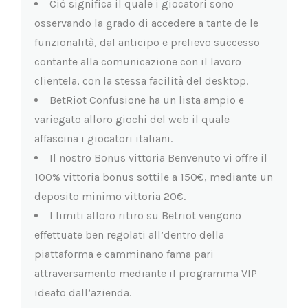
Ciò significa il quale i giocatori sono
osservando la grado di accedere a tante de le
funzionalità, dal anticipo e prelievo successo
contante alla comunicazione con il lavoro
clientela, con la stessa facilità del desktop.
BetRiot Confusione ha un lista ampio e
variegato alloro giochi del web il quale
affascina i giocatori italiani.
Il nostro Bonus vittoria Benvenuto vi offre il
100% vittoria bonus sottile a 150€, mediante un
deposito minimo vittoria 20€.
I limiti alloro ritiro su Betriot vengono
effettuate ben regolati all’dentro della
piattaforma e camminano fama pari
attraversamento mediante il programma VIP
ideato dall’azienda.