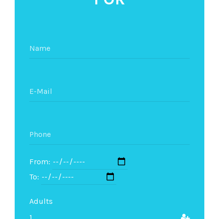
From:
To:
Adults