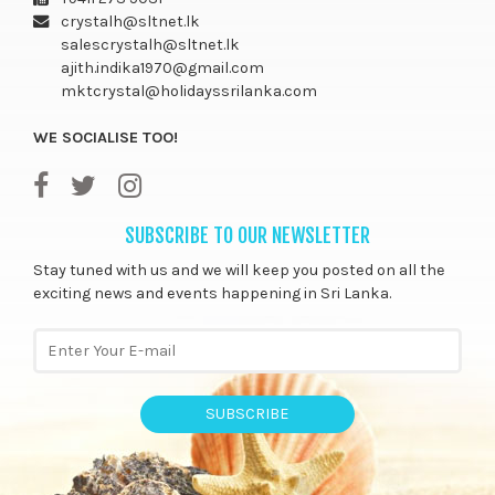
crystalh@sltnet.lk
salescrystalh@sltnet.lk
ajith.indika1970@gmail.com
mktcrystal@holidayssrilanka.com
WE SOCIALISE TOO!
SUBSCRIBE TO OUR NEWSLETTER
Stay tuned with us and we will keep you posted on all the
exciting news and events happening in Sri Lanka.
SUBSCRIBE