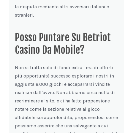
la disputa mediante altri avversari italiani o
stranieri.
Posso Puntare Su Betriot
Casino Da Mobile?
Non si tratta solo di fondi extra—ma di offrirti
più opportunità successo esplorare i nostri in
aggiunta 6.000 giochi e accaparrarsi vincite
reali sin dall’avvio. Non abbiamo circa nulla di
recriminare al sito, e ci ha fatto propensione
notare come la sezione relativa al gioco
affidabile sia approfondita, proponendosi come
possiamo asserire che una salvagente a cui