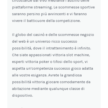
circostanze dal vivo mediante l’ausilio delle
piattaforme streaming. Le scommesse sportive
saranno persino più avvincenti e vi faranno
vivere il batticuore della competizione.
Il globo del casinò e delle scommesse negozio
del web è un universo ricco successo
possibilità, dove il intrattenimento è infinito.
Che siate appassionati vittoria slot machine,
esperti vittoria poker o tifosi dello sport, vi
aspetta un’competenza successo gioco adatta
alle vostre esigenze. Avrete la grandiosa
possibilità vittoria giocare comodamente da
abitazione mediante qualunque classe di
dispositivo.