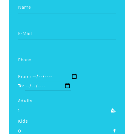
From:
To:
Adults
Kids