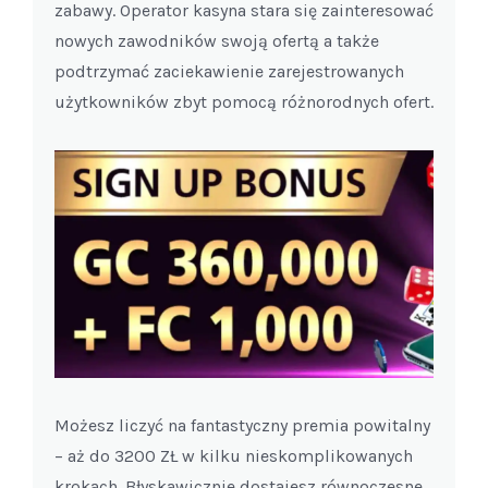
zabawy. Operator kasyna stara się zainteresować
nowych zawodników swoją ofertą a także
podtrzymać zaciekawienie zarejestrowanych
użytkowników zbyt pomocą różnorodnych ofert.
Możesz liczyć na fantastyczny premia powitalny
– aż do 3200 ZŁ w kilku nieskomplikowanych
krokach. Błyskawicznie dostajesz równoczesne