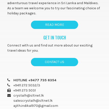
adventurous travel experience in Sri Lanka and Maldives.
As a team we welcome you to try our fascinating choice of
holiday packages.
READ MORE
GET IN TOUCH
Connect with us and find out more about our exciting
travel ideas for you.
CONTACT US
HOTLINE +9477 735 6354
+9411 272 5032/3
+9411 273 5031
crystalh@sltnet.lk
salescrystalh@sltnet.lk
ajith.indika1970@gmail.com