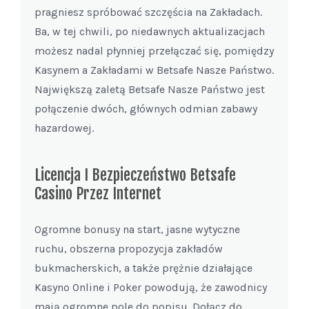
pragniesz spróbować szczęścia na Zakładach.
Ba, w tej chwili, po niedawnych aktualizacjach
możesz nadal płynniej przełączać się, pomiędzy
Kasynem a Zakładami w Betsafe Nasze Państwo.
Największą zaletą Betsafe Nasze Państwo jest
połączenie dwóch, głównych odmian zabawy
hazardowej.
Licencja I Bezpieczeństwo Betsafe
Casino Przez Internet
Ogromne bonusy na start, jasne wytyczne
ruchu, obszerna propozycja zakładów
bukmacherskich, a także prężnie działające
Kasyno Online i Poker powodują, że zawodnicy
mają ogromne pole do popisu. Dołącz do