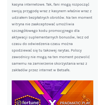
kasyna internetowe. Tak, fani mogą rozpocząć
swoją przygodę wraz z kasynem właśnie wraz z
udziałem bezpłatnych obrotów. Na ten moment
witryna nie zaakceptować umożliwia
szczegółowego kodu promocyjnego dla
aktywacji suplementarnych bonusów, lecz od
czasu do odwiedzenia czasu można
spodziewać się tu takowej rarytas. Polscy
zawodnicy nie mogą na ten moment pozwolić
samemu na zamierzenie skorzystania wraz z
zakładów przez internet w Betsafe.