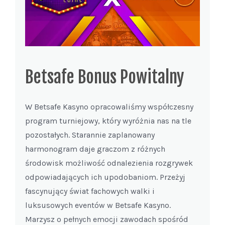
Betsafe Bonus Powitalny
W Betsafe Kasyno opracowaliśmy współczesny
program turniejowy, który wyróżnia nas na tle
pozostałych. Starannie zaplanowany
harmonogram daje graczom z różnych
środowisk możliwość odnalezienia rozgrywek
odpowiadających ich upodobaniom. Przeżyj
fascynujący świat fachowych walki i
luksusowych eventów w Betsafe Kasyno.
Marzysz o pełnych emocji zawodach spośród