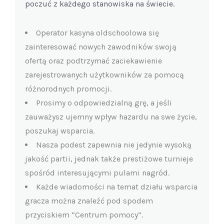
poczuć z każdego stanowiska na świecie.
Operator kasyna oldschoolowa się
zainteresować nowych zawodników swoją
ofertą oraz podtrzymać zaciekawienie
zarejestrowanych użytkowników za pomocą
różnorodnych promocji.
Prosimy o odpowiedzialną grę, a jeśli
zauważysz ujemny wpływ hazardu na swe życie,
poszukaj wsparcia.
Nasza podest zapewnia nie jedynie wysoką
jakość partii, jednak także prestiżowe turnieje
spośród interesującymi pulami nagród.
Każde wiadomości na temat działu wsparcia
gracza można znaleźć pod spodem
przyciskiem “Centrum pomocy”.