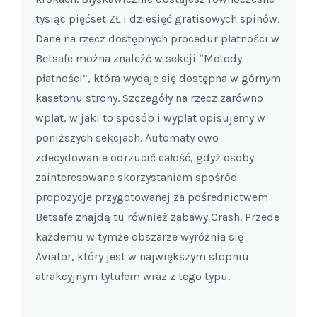
tysiąc pięćset ZŁ i dziesięć gratisowych spinów.
Dane na rzecz dostępnych procedur płatności w
Betsafe można znaleźć w sekcji “Metody
płatności”, która wydaje się dostępna w górnym
kasetonu strony. Szczegóły na rzecz zarówno
wpłat, w jaki to sposób i wypłat opisujemy w
poniższych sekcjach. Automaty owo
zdecydowanie odrzucić całość, gdyż osoby
zainteresowane skorzystaniem spośród
propozycje przygotowanej za pośrednictwem
Betsafe znajdą tu również zabawy Crash. Przede
każdemu w tymże obszarze wyróżnia się
Aviator, który jest w największym stopniu
atrakcyjnym tytułem wraz z tego typu.