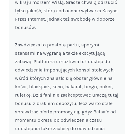
w kraju morzem Wisłą. Gracze chwalą odrzucić
tylko jakość, którą codziennie wytwarza Kasyno
Przez Internet, jednak też swobodę w doborze
bonusów.
Zawdzięcza to prostotą partii, sporymi
szansami na wygraną a także ekscytującą
zabawą. Platforma umożliwia też dostęp do
odwiedzenia imponujących konsol stołowych,
wśród których znalazło się obszar głównie na
kości, blackjack, keno, bakarat, bingo, poker,
ruletkę. Dziś fani nie zaakceptować uraczą tutaj
bonusu z brakiem depozytu, lecz warto stale
sprawdzać ofertę promocyjną, gdyż Betsafe od
momentu okresu do odwiedzenia czasu
udostępnia takie zachęty do odwiedzenia