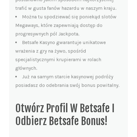
trafić w gusta fanów hazardu w naszym kraju.
Można tu spodziewać się poniekąd slotów
Megaways, które zapewniają dostęp do
progresywnych pól Jackpota.
Betsafe Kasyno gwarantuje unikatowe
wrażenia z gry na żywo, spośród
specjalistycznymi krupierami w rolach
głównych.
Już na samym starcie kasynowej podróży
posiadasz do odebrania swój bonus powitalny.
Otwórz Profil W Betsafe I
Odbierz Betsafe Bonus!