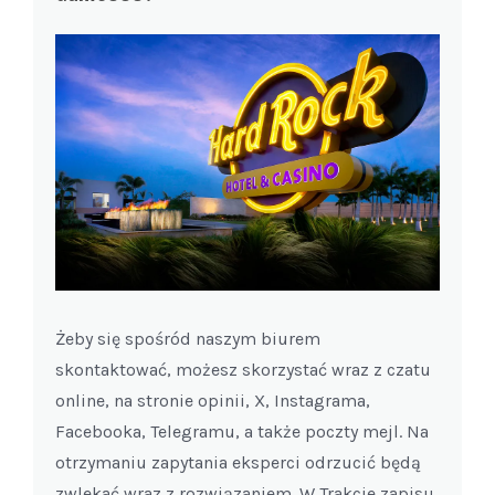
Żeby się spośród naszym biurem
skontaktować, możesz skorzystać wraz z czatu
online, na stronie opinii, X, Instagrama,
Facebooka, Telegramu, a także poczty mejl. Na
otrzymaniu zapytania eksperci odrzucić będą
zwlekać wraz z rozwiązaniem. W Trakcie zapisu