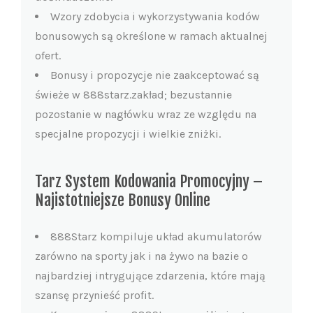
Wzory zdobycia i wykorzystywania kodów
bonusowych są określone w ramach aktualnej
ofert.
Bonusy i propozycje nie zaakceptować są
świeże w 888starz.zakład; bezustannie
pozostanie w nagłówku wraz ze względu na
specjalne propozycji i wielkie zniżki.
Tarz System Kodowania Promocyjny –
Najistotniejsze Bonusy Online
888Starz kompiluje układ akumulatorów
zarówno na sporty jak i na żywo na bazie o
najbardziej intrygujące zdarzenia, które mają
szansę przynieść profit.