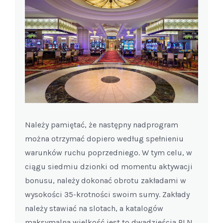
Należy pamiętać, że następny nadprogram
można otrzymać dopiero według spełnieniu
warunków ruchu poprzedniego. W tym celu, w
ciągu siedmiu dzionki od momentu aktywacji
bonusu, należy dokonać obrotu zakładami w
wysokości 35-krotności swoim sumy. Zakłady
należy stawiać na slotach, a katalogów
maksymalna wielkość jest to dwadzieścia PLN.