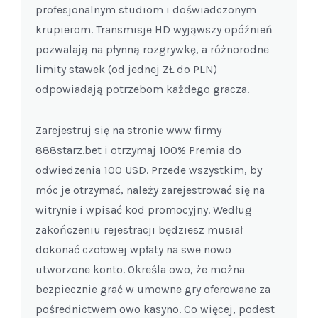
profesjonalnym studiom i doświadczonym
krupierom. Transmisje HD wyjąwszy opóźnień
pozwalają na płynną rozgrywkę, a różnorodne
limity stawek (od jednej ZŁ do PLN)
odpowiadają potrzebom każdego gracza.
Zarejestruj się na stronie www firmy
888starz.bet i otrzymaj 100% Premia do
odwiedzenia 100 USD. Przede wszystkim, by
móc je otrzymać, należy zarejestrować się na
witrynie i wpisać kod promocyjny. Według
zakończeniu rejestracji będziesz musiał
dokonać czołowej wpłaty na swe nowo
utworzone konto. Określa owo, że można
bezpiecznie grać w umowne gry oferowane za
pośrednictwem owo kasyno. Co więcej, podest