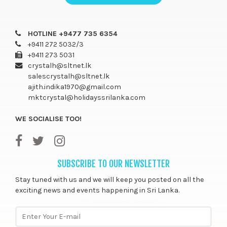
HOTLINE +9477 735 6354
+9411 272 5032/3
+9411 273 5031
crystalh@sltnet.lk
salescrystalh@sltnet.lk
ajith.indika1970@gmail.com
mktcrystal@holidayssrilanka.com
WE SOCIALISE TOO!
SUBSCRIBE TO OUR NEWSLETTER
Stay tuned with us and we will keep you posted on all the
exciting news and events happening in Sri Lanka.