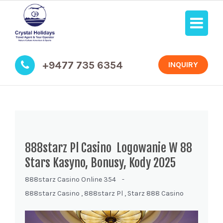
+9477 735 6354
INQUIRY
888starz Pl Casino ️ Logowanie W 88
Stars Kasyno, Bonusy, Kody 2025
888starz Casino Online 354
-
888starz Casino
,
888starz Pl
,
Starz 888 Casino