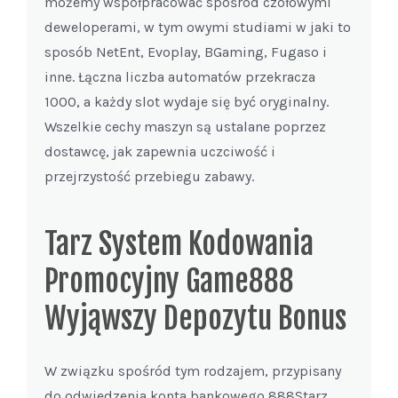
możemy współpracować spośród czołowymi
deweloperami, w tym owymi studiami w jaki to
sposób NetEnt, Evoplay, BGaming, Fugaso i
inne. Łączna liczba automatów przekracza
1000, a każdy slot wydaje się być oryginalny.
Wszelkie cechy maszyn są ustalane poprzez
dostawcę, jak zapewnia uczciwość i
przejrzystość przebiegu zabawy.
Tarz System Kodowania
Promocyjny Game888
Wyjąwszy Depozytu Bonus
W związku spośród tym rodzajem, przypisany
do odwiedzenia konta bankowego 888Starz