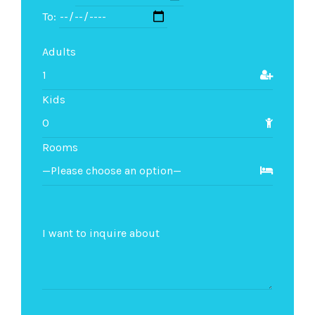
To:
Adults
Kids
Rooms