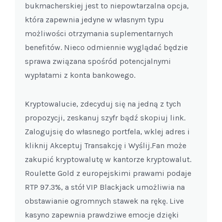
bukmacherskiej jest to niepowtarzalna opcja,
która zapewnia jedyne w własnym typu
możliwości otrzymania suplementarnych
benefitów. Nieco odmiennie wyglądać będzie
sprawa związana spośród potencjalnymi
wypłatami z konta bankowego.
Kryptowalucie, zdecyduj się na jedną z tych
propozycji, zeskanuj szyfr bądź skopiuj link.
Zalogujsię do własnego portfela, wklej adres i
kliknij Akceptuj Transakcję i Wyślij.Fan może
zakupić kryptowalutę w kantorze kryptowalut.
Roulette Gold z europejskimi prawami podaje
RTP 97.3%, a stół VIP Blackjack umożliwia na
obstawianie ogromnych stawek na rękę. Live
kasyno zapewnia prawdziwe emocje dzięki