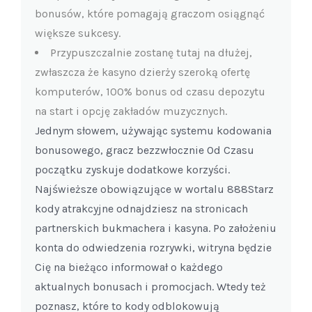
bonusów, które pomagają graczom osiągnąć
większe sukcesy.
Przypuszczalnie zostanę tutaj na dłużej,
zwłaszcza że kasyno dzierży szeroką ofertę
komputerów, 100% bonus od czasu depozytu
na start i opcję zakładów muzycznych.
Jednym słowem, używając systemu kodowania
bonusowego, gracz bezzwłocznie Od Czasu
początku zyskuje dodatkowe korzyści.
Najświeższe obowiązujące w wortalu 888Starz
kody atrakcyjne odnajdziesz na stronicach
partnerskich bukmachera i kasyna. Po założeniu
konta do odwiedzenia rozrywki, witryna będzie
Cię na bieżąco informował o każdego
aktualnych bonusach i promocjach. Wtedy też
poznasz, które to kody odblokowują