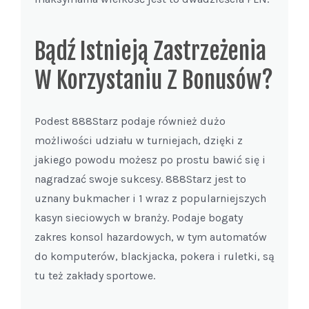
Bądź Istnieją Zastrzeżenia
W Korzystaniu Z Bonusów?
Podest 888Starz podaje również dużo
możliwości udziału w turniejach, dzięki z
jakiego powodu możesz po prostu bawić się i
nagradzać swoje sukcesy. 888Starz jest to
uznany bukmacher i 1 wraz z popularniejszych
kasyn sieciowych w branży. Podaje bogaty
zakres konsol hazardowych, w tym automatów
do komputerów, blackjacka, pokera i ruletki, są
tu też zakłady sportowe.