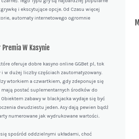
 czarne). Tego Typu gry są najbardziej popularne
zgrywkę i ekscytujące opcje. Od Czasu więcej
torie, automaty internetowego ogromnie
M
ł Premia W Kasynie
óre oferuje dobre kasyno online GGBet pl, tok
y i w dużej liczby częściach zautomatyzowany.
zy wtorkiem a czwartkiem, gdy zdeponuje się
we mają postać suplementarnych środków do
 Obiektem zabawy w blackjacka wydaje się być
oczenia dwudziestu jeden. Asy dają pewien bądź
 karty numerowane jak wydrukowane wartości.
 się spośród oddzielnymi układami, choć