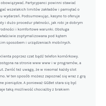
obowiązywać. Partycypanci powinni stawiać
zegać wszelakich limitów zakładów i pamiętać o
u wydarzeń. Podsumowując, kasyno to oferuje
aty i dużo procedur płatności, jak robi je dobrym
rodności i komfortowe warunki. Obsługa
t właściwie zoptymalizowana pod kątem
kim sposobem i urządzeniach mobilnych.
klienta poprzez czat bądź telefon komórkowy.
dostępna na stronie www www i w programów, a
ut. Zwróć też uwagę, że w nieomal każdy slot
mo. W ten sposób możesz zapoznać się wraz z grą
ne pieniądze. A ponieważ GGBet stara się być
daje taką możliwość chociażby z brakiem