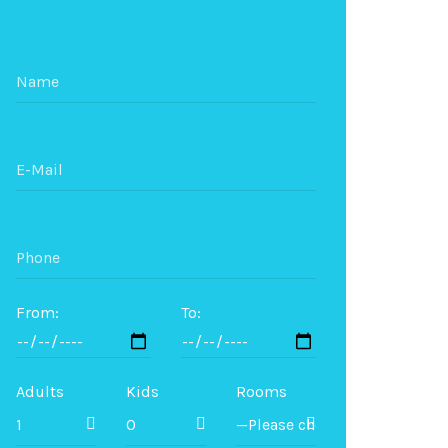
From:
To:
Adults
Kids
Rooms