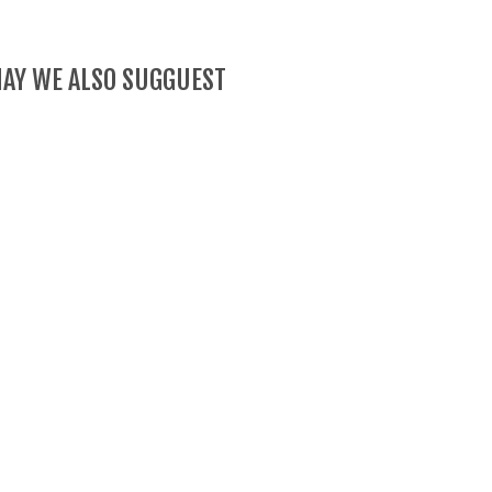
AY WE ALSO SUGGUEST