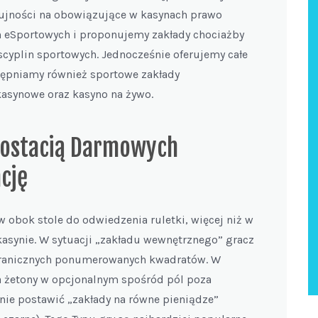
zujności na obowiązujące w kasynach prawo
h eSportowych i proponujemy zakłady chociażby
yscyplin sportowych. Jednocześnie oferujemy całe
tępniamy również sportowe zakłady
asynowe oraz kasyno na żywo.
 Postacią Darmowych
cję
 obok stole do odwiedzenia ruletki, więcej niż w
kasynie. W sytuacji „zakładu wewnętrznego” gracz
 granicznych ponumerowanych kwadratów. W
 żetony w opcjonalnym spośród pól poza
nie postawić „zakłady na równe pieniądze”