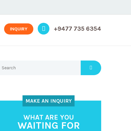
+9477 735 6354
INQUIRY
MAKE AN INQUIRY
WHAT ARE YOU
WAITING FOR