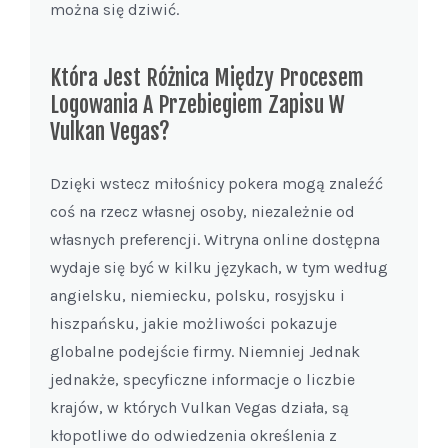
można się dziwić.
Która Jest Różnica Między Procesem
Logowania A Przebiegiem Zapisu W
Vulkan Vegas?
Dzięki wstecz miłośnicy pokera mogą znaleźć
coś na rzecz własnej osoby, niezależnie od
własnych preferencji. Witryna online dostępna
wydaje się być w kilku językach, w tym według
angielsku, niemiecku, polsku, rosyjsku i
hiszpańsku, jakie możliwości pokazuje
globalne podejście firmy. Niemniej Jednak
jednakże, specyficzne informacje o liczbie
krajów, w których Vulkan Vegas działa, są
kłopotliwe do odwiedzenia określenia z