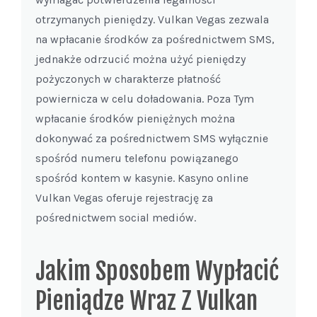
otrzymanych pieniędzy. Vulkan Vegas zezwala
na wpłacanie środków za pośrednictwem SMS,
jednakże odrzucić można użyć pieniędzy
pożyczonych w charakterze płatność
powiernicza w celu doładowania. Poza Tym
wpłacanie środków pieniężnych można
dokonywać za pośrednictwem SMS wyłącznie
spośród numeru telefonu powiązanego
spośród kontem w kasynie. Kasyno online
Vulkan Vegas oferuje rejestrację za
pośrednictwem social mediów.
Jakim Sposobem Wypłacić
Pieniądze Wraz Z Vulkan