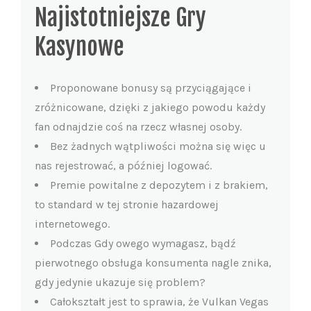
Najistotniejsze Gry
Kasynowe
Proponowane bonusy są przyciągające i
zróżnicowane, dzięki z jakiego powodu każdy
fan odnajdzie coś na rzecz własnej osoby.
Bez żadnych wątpliwości można się więc u
nas rejestrować, a później logować.
Premie powitalne z depozytem i z brakiem,
to standard w tej stronie hazardowej
internetowego.
Podczas Gdy owego wymagasz, bądź
pierwotnego obsługa konsumenta nagle znika,
gdy jedynie ukazuje się problem?
Całokształt jest to sprawia, że Vulkan Vegas