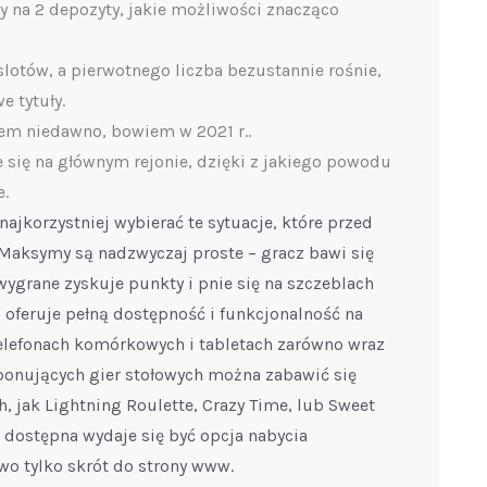
 na 2 depozyty, jakie możliwości znacząco
slotów, a pierwotnego liczba bezustannie rośnie,
 tytuły.
iem niedawno, bowiem w 2021 r..
się na głównym rejonie, dzięki z jakiego powodu
e.
ajkorzystniej wybierać te sytuacje, które przed
. Maksymy są nadzwyczaj proste – gracz bawi się
ygrane zyskuje punkty i pnie się na szczeblach
o oferuje pełną dostępność i funkcjonalność na
elefonach komórkowych i tabletach zarówno wraz
ponujących gier stołowych można zabawić się
, jak Lightning Roulette, Crazy Time, lub Sweet
dostępna wydaje się być opcja nabycia
wo tylko skrót do strony www.