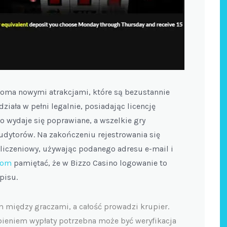
loma nowymi atrakcjami, które są bezustannie
iała w pełni legalnie, posiadając licencję
o wydaje się poprawiane, a wszelkie gry
audytorów. Na zakończeniu rejestrowania się
liczeniowy, używając podanego adresu e-mail i
com
pamiętać, że w Bizzo Casino logowanie to
pisu.
 między graczami, a całość prowadzi krupier.
bieniem wypłaty potrzebna może być weryfikacja