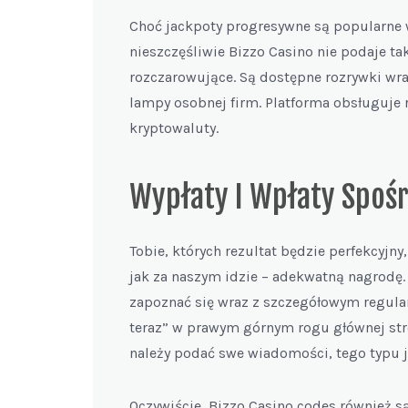
Choć jackpoty progresywne są popularne
nieszczęśliwie Bizzo Casino nie podaje ta
rozczarowujące. Są dostępne rozrywki wra
lampy osobnej firm. Platforma obsługuje r
kryptowaluty.
Wypłaty I Wpłaty Spośr
Tobie, których rezultat będzie perfekcyjny
jak za naszym idzie – adekwatną nagrodę.
zapoznać się wraz z szczegółowym regulam
teraz” w prawym górnym rogu głównej stro
należy podać swe wiadomości, tego typu jak
Oczywiście, Bizzo Casino codes również s