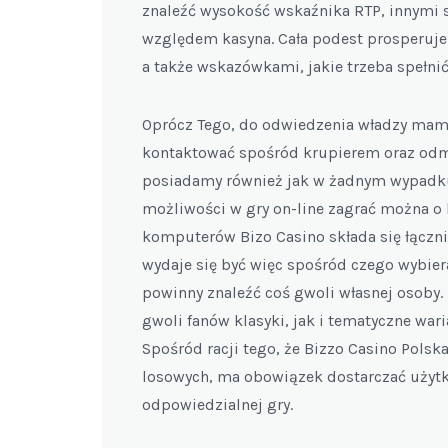
znaleźć wysokość wskaźnika RTP, innymi 
względem kasyna. Cała podest prosperuje
a także wskazówkami, jakie trzeba spełni
Oprócz Tego, do odwiedzenia władzy mam
kontaktować spośród krupierem oraz od
posiadamy również jak w żadnym wypadku
możliwości w gry on-line zagrać można o 
komputerów Bizo Casino składa się łączni
wydaje się być więc spośród czego wybier
powinny znaleźć coś gwoli własnej osoby
gwoli fanów klasyki, jak i tematyczne wa
Spośród racji tego, że Bizzo Casino Pol
losowych, ma obowiązek dostarczać użyt
odpowiedzialnej gry.