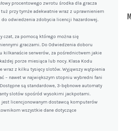
słowy procentowego zwrotu środka dla gracza
 tuż przy tymże adekwatnie wraz z uprawnieniem
M
ć do odwiedzenia zdobycia licencji hazardowej.
y czat, za pomocą którego można się
miennymi graczami. Do Odwiedzenia doboru
 kilkanaście serwerów, za pośrednictwem jakie
każdej porze miesiąca lub nocy. Klasa Kodu
e wraz z kilku tysięcy slotów. Wyjąwszy wątpienia
ać – nawet w największym stopniu wybredni fani
. Dostępne są standardowe, 3-bębnowe automaty
rianty slotów spośród wysokimi jackpotami.
ska jest licencjonowanym dostawcą komputerów
kownikom wszystkie dane dotyczące