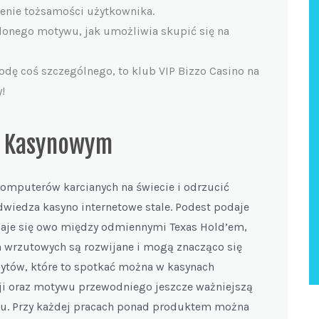
zenie tożsamości użytkownika.
ślonego motywu, jak umożliwia skupić się na
odę coś szczególnego, to klub VIP Bizzo Casino na
!
m Kasynowym
 komputerów karcianych na świecie i odrzucić
dwiedza kasyno internetowe stale. Podest podaje
daje się owo między odmiennymi Texas Hold’em,
 wrzutowych są rozwijane i mogą znacząco się
dytów, które to spotkać można w kasynach
cji oraz motywu przewodniego jeszcze ważniejszą
otu. Przy każdej pracach ponad produktem można