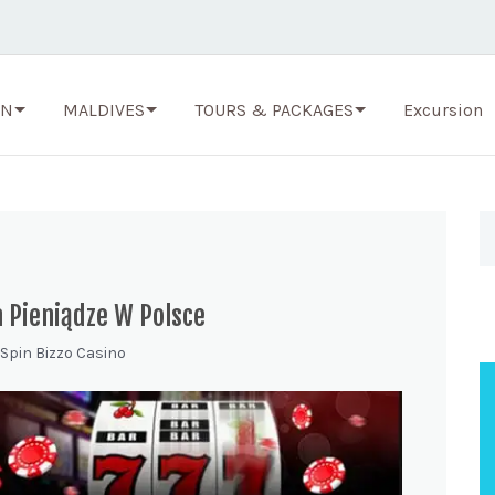
ON
MALDIVES
TOURS & PACKAGES
Excursion
 Pieniądze W Polsce
Spin Bizzo Casino