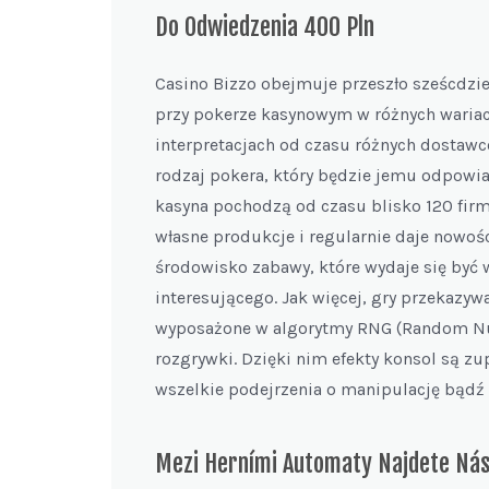
Do Odwiedzenia 400 Pln
Casino Bizzo obejmuje przeszło sześcdz
przy pokerze kasynowym w różnych wariacj
interpretacjach od czasu różnych dostawc
rodzaj pokera, który będzie jemu odpowia
kasyna pochodzą od czasu blisko 120 firm
własne produkcje i regularnie daje nowośc
środowisko zabawy, które wydaje się być
interesującego. Jak więcej, gry przekazy
wyposażone w algorytmy RNG (Random Num
rozgrywki. Dzięki nim efekty konsol są zu
wszelkie podejrzenia o manipulację bądź
Mezi Herními Automaty Najdete Nás