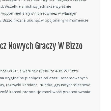
. Wszelkie z nich są jednakże wyraźnie
 i wspomnieliśmy o nich również w własnym
a w Bizzo można usunąć w opcjonalnym momencie
ecz Nowych Graczy W Bizzo
osi 20 zł, a warunek ruchu to 40x. W Bizzo
l na oryginalne pieniądze od czasu renomowanych
y, rozrywki karciane, ruletka, gry natychmiastowe
szość konsol proponuje możliwość przetestowania