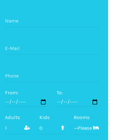
From:
To:
Adults
Kids
Rooms