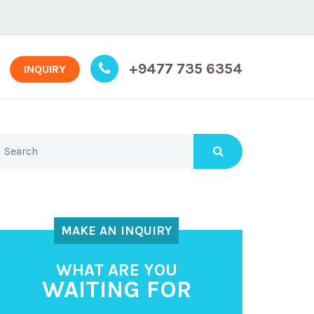
+9477 735 6354
INQUIRY
MAKE AN INQUIRY
WHAT ARE YOU
WAITING FOR