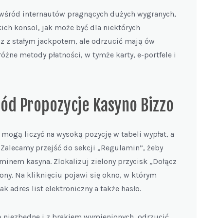
 wśród internautów pragnących dużych wygranych,
kich konsol, jak może być dla niektórych
z z stałym jackpotem, ale odrzucić mają ów
óżne metody płatności, w tymże karty, e-portfele i
ód Propozycje Kasyno Bizzo
, mogą liczyć na wysoką pozycję w tabeli wypłat, a
 Zalecamy przejść do sekcji „Regulamin”, żeby
inem kasyna. Zlokalizuj zielony przycisk „Dołącz
ny. Na kliknięciu pojawi się okno, w którym
 adres list elektroniczny a także hasło.
ą niezbędne i z brakiem wymienionych, odrzucić