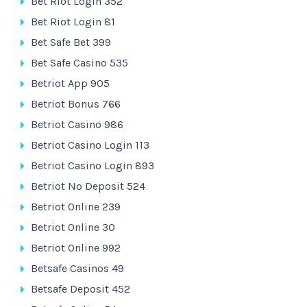
Bet Riot Login 352
Bet Riot Login 81
Bet Safe Bet 399
Bet Safe Casino 535
Betriot App 905
Betriot Bonus 766
Betriot Casino 986
Betriot Casino Login 113
Betriot Casino Login 893
Betriot No Deposit 524
Betriot Online 239
Betriot Online 30
Betriot Online 992
Betsafe Casinos 49
Betsafe Deposit 452