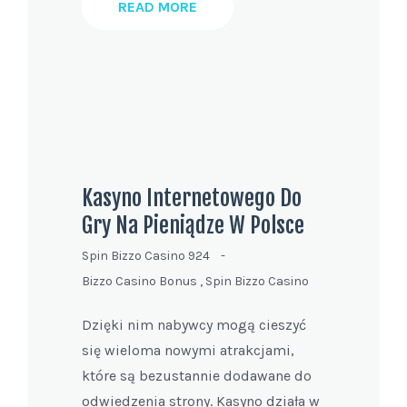
READ MORE
Kasyno Internetowego Do
Gry Na Pieniądze W Polsce
Spin Bizzo Casino 924
-
Bizzo Casino Bonus
,
Spin Bizzo Casino
Dzięki nim nabywcy mogą cieszyć
się wieloma nowymi atrakcjami,
które są bezustannie dodawane do
odwiedzenia strony. Kasyno działa w