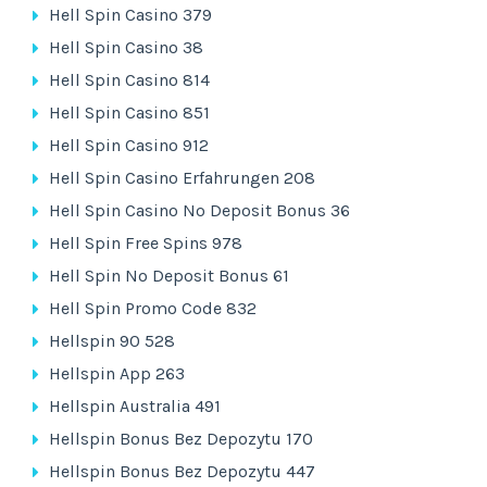
Hell Spin Casino 379
Hell Spin Casino 38
Hell Spin Casino 814
Hell Spin Casino 851
Hell Spin Casino 912
Hell Spin Casino Erfahrungen 208
Hell Spin Casino No Deposit Bonus 36
Hell Spin Free Spins 978
Hell Spin No Deposit Bonus 61
Hell Spin Promo Code 832
Hellspin 90 528
Hellspin App 263
Hellspin Australia 491
Hellspin Bonus Bez Depozytu 170
Hellspin Bonus Bez Depozytu 447