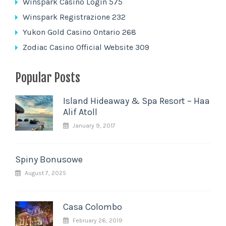
Winspark Casino Login 575
Winspark Registrazione 232
Yukon Gold Casino Ontario 268
Zodiac Casino Official Website 309
Popular Posts
Island Hideaway & Spa Resort – Haa
Alif Atoll
January 9, 2017
Spiny Bonusowe
August 7, 2025
Casa Colombo
February 26, 2019