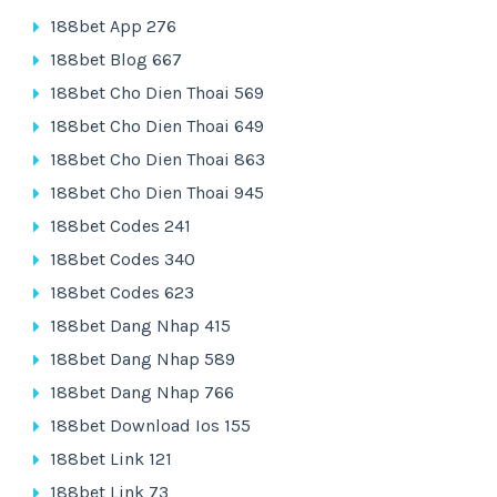
188bet App 276
188bet Blog 667
188bet Cho Dien Thoai 569
188bet Cho Dien Thoai 649
188bet Cho Dien Thoai 863
188bet Cho Dien Thoai 945
188bet Codes 241
188bet Codes 340
188bet Codes 623
188bet Dang Nhap 415
188bet Dang Nhap 589
188bet Dang Nhap 766
188bet Download Ios 155
188bet Link 121
188bet Link 73