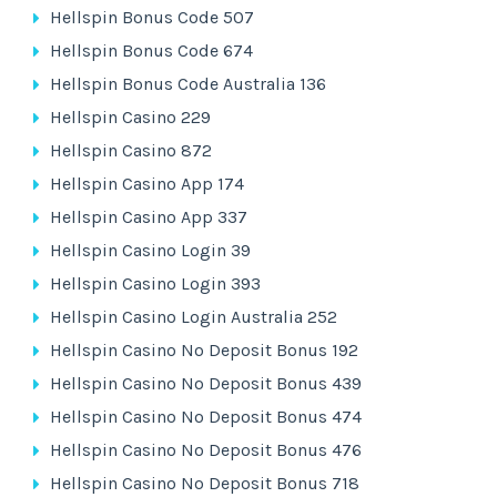
Hellspin Bonus Code 507
Hellspin Bonus Code 674
Hellspin Bonus Code Australia 136
Hellspin Casino 229
Hellspin Casino 872
Hellspin Casino App 174
Hellspin Casino App 337
Hellspin Casino Login 39
Hellspin Casino Login 393
Hellspin Casino Login Australia 252
Hellspin Casino No Deposit Bonus 192
Hellspin Casino No Deposit Bonus 439
Hellspin Casino No Deposit Bonus 474
Hellspin Casino No Deposit Bonus 476
Hellspin Casino No Deposit Bonus 718