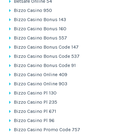
Betsafe Online 54
Bizzo Casino 950
Bizzo Casino Bonus 143
Bizzo Casino Bonus 160
Bizzo Casino Bonus 557
Bizzo Casino Bonus Code 147
Bizzo Casino Bonus Code 537
Bizzo Casino Bonus Code 91
Bizzo Casino Online 409
Bizzo Casino Online 903
Bizzo Casino Pl 130
Bizzo Casino Pl 235
Bizzo Casino Pl 671
Bizzo Casino Pl 96
Bizzo Casino Promo Code 757