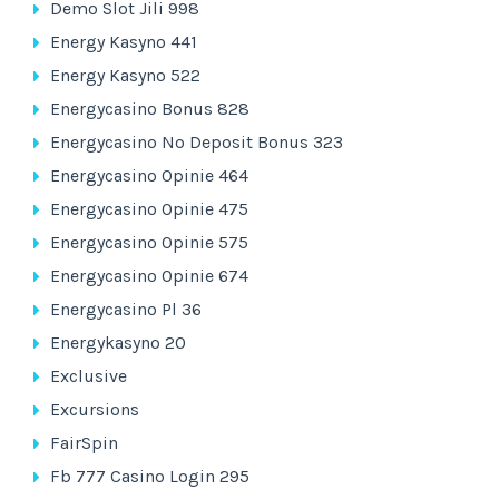
Demo Slot Jili 998
Energy Kasyno 441
Energy Kasyno 522
Energycasino Bonus 828
Energycasino No Deposit Bonus 323
Energycasino Opinie 464
Energycasino Opinie 475
Energycasino Opinie 575
Energycasino Opinie 674
Energycasino Pl 36
Energykasyno 20
Exclusive
Excursions
FairSpin
Fb 777 Casino Login 295