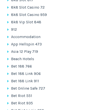
8k8 Slot Casino 72
8k8 Slot Casino 959
8k8 Vip Slot 848
912
Accommodation
App Hellspin 473
Asia 12 Play 719
Beach Hotels
Bet 188 766
Bet 188 Link 906
Bet 188 Link 911
Bet Online Safe 727
Bet Riot 551
Bet Riot 935