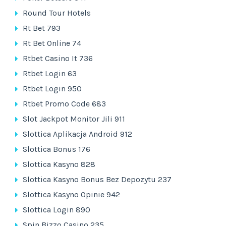
Round Tour Hotels
Rt Bet 793
Rt Bet Online 74
Rtbet Casino It 736
Rtbet Login 63
Rtbet Login 950
Rtbet Promo Code 683
Slot Jackpot Monitor Jili 911
Slottica Aplikacja Android 912
Slottica Bonus 176
Slottica Kasyno 828
Slottica Kasyno Bonus Bez Depozytu 237
Slottica Kasyno Opinie 942
Slottica Login 890
Spin Bizzo Casino 235