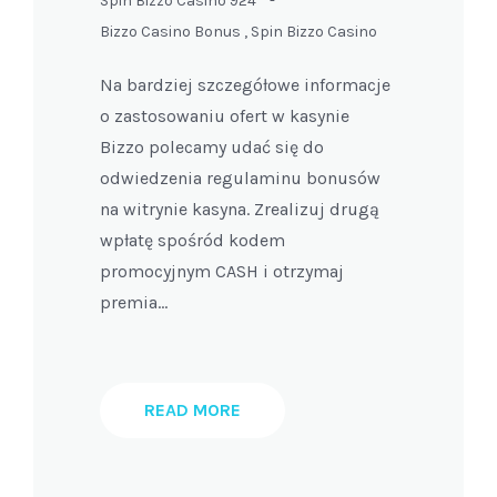
Spin Bizzo Casino 924
-
Bizzo Casino Bonus
,
Spin Bizzo Casino
Na bardziej szczegółowe informacje
o zastosowaniu ofert w kasynie
Bizzo polecamy udać się do
odwiedzenia regulaminu bonusów
na witrynie kasyna. Zrealizuj drugą
wpłatę spośród kodem
promocyjnym CASH i otrzymaj
premia…
READ MORE