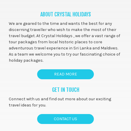
ABOUT CRYSTAL HOLIDAYS
We are geared to the time and wants the best for any
discerning traveller who wish to make the most of their
travel budget. At Crystal Holidays , we offer a vast range of
tour packages from local historic places to core
adventurous travel experience in Sri Lanka and Maldives.
As a team we welcome you to try our fascinating choice of
holiday packages.
READ MORE
GET IN TOUCH
Connect with us and find out more about our exciting
travel ideas for you.
CONTACT US