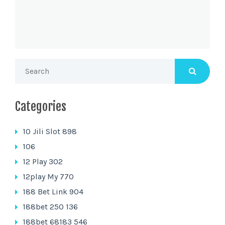
Categories
10 Jili Slot 898
106
12 Play 302
12play My 770
188 Bet Link 904
188bet 250 136
188bet 68183 546