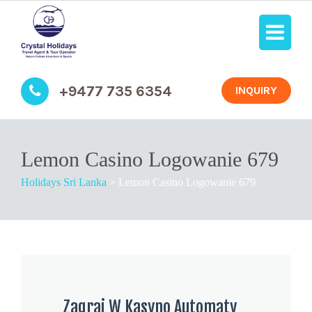
+9477 735 6354
INQUIRY
Lemon Casino Logowanie 679
Holidays Sri Lanka
>
Lemon Casino Logowanie 679
Zagraj W Kasyno Automaty