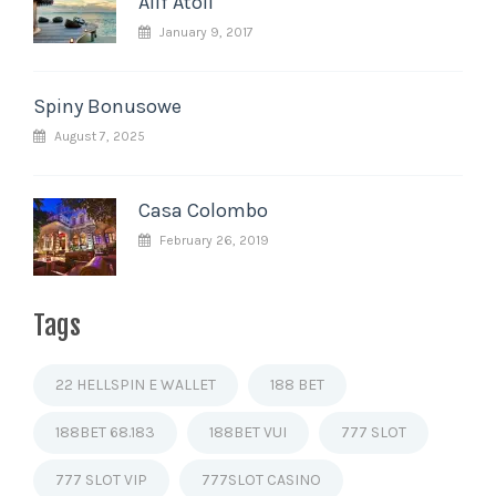
Alif Atoll
January 9, 2017
Spiny Bonusowe
August 7, 2025
Casa Colombo
February 26, 2019
Tags
22 HELLSPIN E WALLET
188 BET
188BET 68.183
188BET VUI
777 SLOT
777 SLOT VIP
777SLOT CASINO