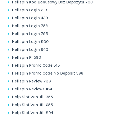
Hellspin Kod Bonusowy Bez Depozytu 703
Hellspin Login 219
Hellspin Login 439
Hellspin Login 758
Hellspin Login 795
Hellspin Login 800
Hellspin Login 940
Hellspin Pl 590
Hellspin Promo Code 515
Hellspin Promo Code No Deposit 566
Hellspin Review 786
Hellspin Reviews 184
Help Slot Win Jili 355
Help Slot Win Jili 655
Help Slot Win Jili 894