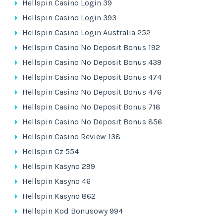
Hellspin Casino Login 39
Hellspin Casino Login 393
Hellspin Casino Login Australia 252
Hellspin Casino No Deposit Bonus 192
Hellspin Casino No Deposit Bonus 439
Hellspin Casino No Deposit Bonus 474
Hellspin Casino No Deposit Bonus 476
Hellspin Casino No Deposit Bonus 718
Hellspin Casino No Deposit Bonus 856
Hellspin Casino Review 138
Hellspin Cz 554
Hellspin Kasyno 299
Hellspin Kasyno 46
Hellspin Kasyno 862
Hellspin Kod Bonusowy 994