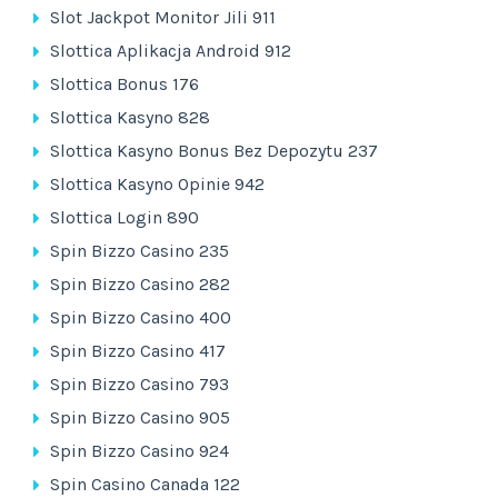
Slot Jackpot Monitor Jili 911
Slottica Aplikacja Android 912
Slottica Bonus 176
Slottica Kasyno 828
Slottica Kasyno Bonus Bez Depozytu 237
Slottica Kasyno Opinie 942
Slottica Login 890
Spin Bizzo Casino 235
Spin Bizzo Casino 282
Spin Bizzo Casino 400
Spin Bizzo Casino 417
Spin Bizzo Casino 793
Spin Bizzo Casino 905
Spin Bizzo Casino 924
Spin Casino Canada 122