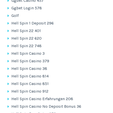
Ggbet Casino 457
Ggbet Login 578
Golf
Hell Spin 1 Deposit 296
Hell Spin 22 401
Hell Spin 22 620
Hell Spin 22 748
Hell Spin Casino 3
Hell Spin Casino 379
Hell Spin Casino 38
Hell Spin Casino 814
Hell Spin Casino 851
Hell Spin Casino 912
Hell Spin Casino Erfahrungen 208
Hell Spin Casino No Deposit Bonus 36