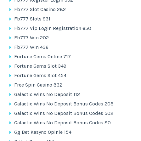
Fb777 Slot Casino 282
Fb777 Slots 931
Fb777 Vip Login Registration 650
Fb777 Win 202
Fb777 Win 436
Fortune Gems Online 717
Fortune Gems Slot 349
Fortune Gems Slot 454
Free Spin Casino 832
Galactic Wins No Deposit 112
Galactic Wins No Deposit Bonus Codes 208
Galactic Wins No Deposit Bonus Codes 502
Galactic Wins No Deposit Bonus Codes 80
Gg Bet Kasyno Opinie 154