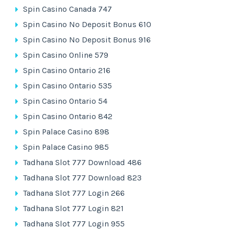
Spin Casino Canada 747
Spin Casino No Deposit Bonus 610
Spin Casino No Deposit Bonus 916
Spin Casino Online 579
Spin Casino Ontario 216
Spin Casino Ontario 535
Spin Casino Ontario 54
Spin Casino Ontario 842
Spin Palace Casino 898
Spin Palace Casino 985
Tadhana Slot 777 Download 486
Tadhana Slot 777 Download 823
Tadhana Slot 777 Login 266
Tadhana Slot 777 Login 821
Tadhana Slot 777 Login 955