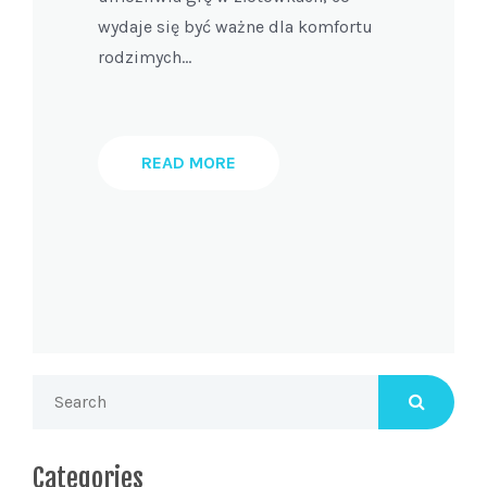
wydaje się być ważne dla komfortu
rodzimych…
READ MORE
Categories