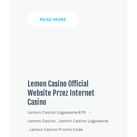
READ MORE
Lemon Casino Official
Website Przez Internet
Casino
Lemon Casino Logowanie 679
-
Lemon Casino
,
Lemon Casino Logowanie
,
Lemon Casino Promo Code