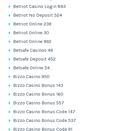
Betriot Casino Login 893
Betriot No Deposit 524
Betriot Online 239
Betriot Online 30
Betriot Online 992
Betsafe Casinos 49
Betsafe Deposit 452
Betsafe Online 54
Bizzo Casino 950
Bizzo Casino Bonus 143
Bizzo Casino Bonus 160
Bizzo Casino Bonus 557
Bizzo Casino Bonus Code 147
Bizzo Casino Bonus Code 537
Bizzo Casino Bonus Code 91