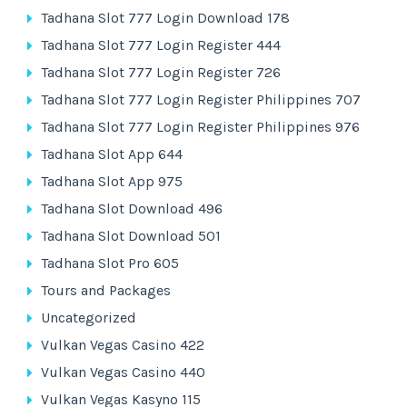
Tadhana Slot 777 Login Download 178
Tadhana Slot 777 Login Register 444
Tadhana Slot 777 Login Register 726
Tadhana Slot 777 Login Register Philippines 707
Tadhana Slot 777 Login Register Philippines 976
Tadhana Slot App 644
Tadhana Slot App 975
Tadhana Slot Download 496
Tadhana Slot Download 501
Tadhana Slot Pro 605
Tours and Packages
Uncategorized
Vulkan Vegas Casino 422
Vulkan Vegas Casino 440
Vulkan Vegas Kasyno 115