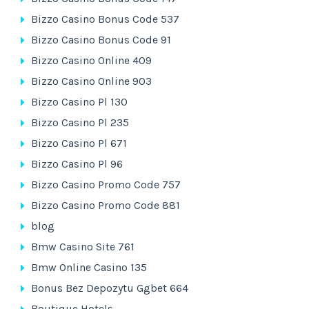
Bizzo Casino Bonus Code 537
Bizzo Casino Bonus Code 91
Bizzo Casino Online 409
Bizzo Casino Online 903
Bizzo Casino Pl 130
Bizzo Casino Pl 235
Bizzo Casino Pl 671
Bizzo Casino Pl 96
Bizzo Casino Promo Code 757
Bizzo Casino Promo Code 881
blog
Bmw Casino Site 761
Bmw Online Casino 135
Bonus Bez Depozytu Ggbet 664
Boutique Hotels