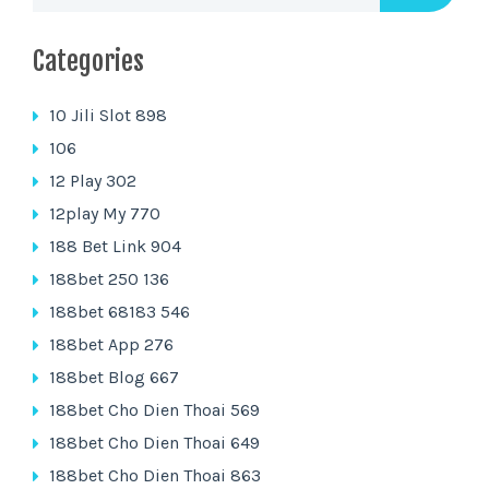
Categories
10 Jili Slot 898
106
12 Play 302
12play My 770
188 Bet Link 904
188bet 250 136
188bet 68183 546
188bet App 276
188bet Blog 667
188bet Cho Dien Thoai 569
188bet Cho Dien Thoai 649
188bet Cho Dien Thoai 863