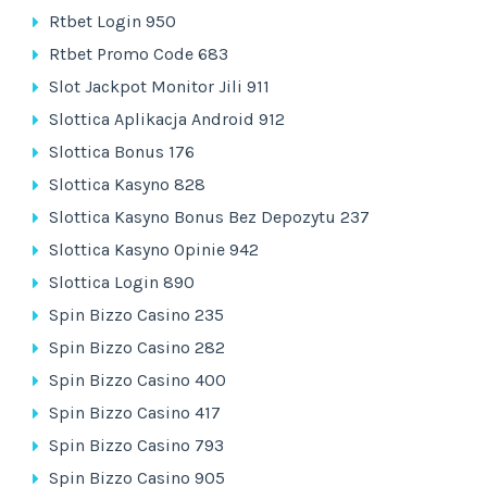
Rtbet Login 950
Rtbet Promo Code 683
Slot Jackpot Monitor Jili 911
Slottica Aplikacja Android 912
Slottica Bonus 176
Slottica Kasyno 828
Slottica Kasyno Bonus Bez Depozytu 237
Slottica Kasyno Opinie 942
Slottica Login 890
Spin Bizzo Casino 235
Spin Bizzo Casino 282
Spin Bizzo Casino 400
Spin Bizzo Casino 417
Spin Bizzo Casino 793
Spin Bizzo Casino 905