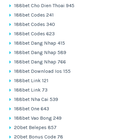
188bet Cho Dien Thoai 945
188bet Codes 241
188bet Codes 340
188bet Codes 623
188bet Dang Nhap 415
188bet Dang Nhap 589
188bet Dang Nhap 766
188bet Download Ios 155
188bet Link 121
188bet Link 73
188bet Nha Cai 539
188bet One 643
188bet Vao Bong 249
20bet Belepes 857
20bet Bonus Code 78