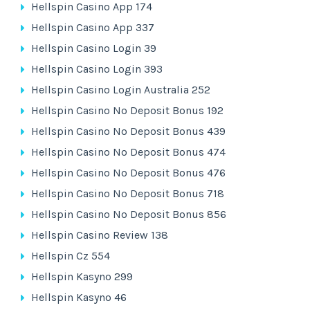
Hellspin Casino App 174
Hellspin Casino App 337
Hellspin Casino Login 39
Hellspin Casino Login 393
Hellspin Casino Login Australia 252
Hellspin Casino No Deposit Bonus 192
Hellspin Casino No Deposit Bonus 439
Hellspin Casino No Deposit Bonus 474
Hellspin Casino No Deposit Bonus 476
Hellspin Casino No Deposit Bonus 718
Hellspin Casino No Deposit Bonus 856
Hellspin Casino Review 138
Hellspin Cz 554
Hellspin Kasyno 299
Hellspin Kasyno 46