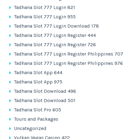
Tadhana Slot 777 Login 821
Tadhana Slot 777 Login 955
Tadhana Slot 777 Login Download 178
Tadhana Slot 777 Login Register 444
Tadhana Slot 777 Login Register 726
Tadhana Slot 777 Login Register Philippines 707
Tadhana Slot 777 Login Register Philippines 976
Tadhana Slot App 644
Tadhana Slot App 975
Tadhana Slot Download 496
Tadhana Slot Download 501
Tadhana Slot Pro 605
Tours and Packages
Uncategorized
Vulkan Vegas Casino 422