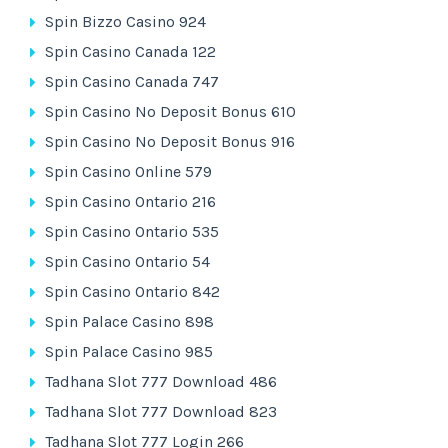
Spin Bizzo Casino 924
Spin Casino Canada 122
Spin Casino Canada 747
Spin Casino No Deposit Bonus 610
Spin Casino No Deposit Bonus 916
Spin Casino Online 579
Spin Casino Ontario 216
Spin Casino Ontario 535
Spin Casino Ontario 54
Spin Casino Ontario 842
Spin Palace Casino 898
Spin Palace Casino 985
Tadhana Slot 777 Download 486
Tadhana Slot 777 Download 823
Tadhana Slot 777 Login 266