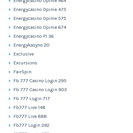
Energycasino Opinie 464
Energycasino Opinie 475
Energycasino Opinie 575
Energycasino Opinie 674
Energycasino Pl 36
Energykasyno 20
Exclusive
Excursions
FairSpin
Fb 777 Casino Login 295
Fb 777 Casino Login 903
Fb 777 Login 717
Fb777 Live 148
Fb777 Live 888
Fb777 Login 292