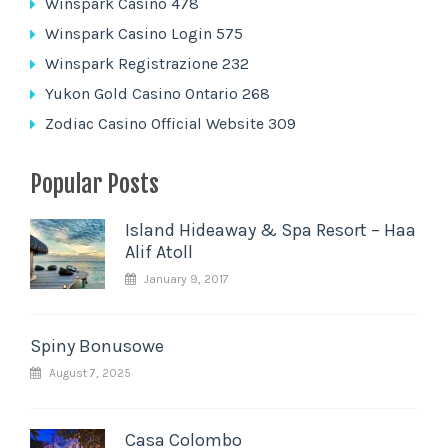
Winspark Casino 478
Winspark Casino Login 575
Winspark Registrazione 232
Yukon Gold Casino Ontario 268
Zodiac Casino Official Website 309
Popular Posts
Island Hideaway & Spa Resort – Haa
Alif Atoll
January 9, 2017
Spiny Bonusowe
August 7, 2025
Casa Colombo