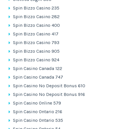
Spin Bizzo Casino 235
Spin Bizzo Casino 282
Spin Bizzo Casino 400
Spin Bizzo Casino 417
Spin Bizzo Casino 793
Spin Bizzo Casino 905
Spin Bizzo Casino 924
Spin Casino Canada 122
Spin Casino Canada 747
Spin Casino No Deposit Bonus 610
Spin Casino No Deposit Bonus 916
Spin Casino Online 579
Spin Casino Ontario 216
Spin Casino Ontario 535
Spin Casino Ontario 54