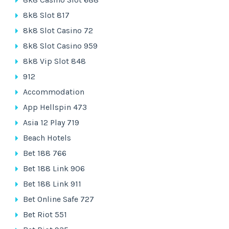
8k8 Slot 817
8k8 Slot Casino 72
8k8 Slot Casino 959
8k8 Vip Slot 848
912
Accommodation
App Hellspin 473
Asia 12 Play 719
Beach Hotels
Bet 188 766
Bet 188 Link 906
Bet 188 Link 911
Bet Online Safe 727
Bet Riot 551