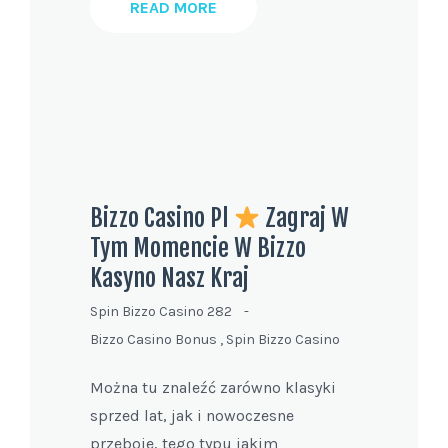
READ MORE
Bizzo Casino Pl
Zagraj W
Tym Momencie W Bizzo
Kasyno Nasz Kraj
Spin Bizzo Casino 282
-
Bizzo Casino Bonus
,
Spin Bizzo Casino
Można tu znaleźć zarówno klasyki
sprzed lat, jak i nowoczesne
przeboje, tego typu jakim