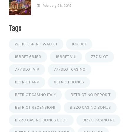
February 26, 2019
Tags
22 HELLSPIN E WALLET
188 BET
188BET 68.183
188BET VUI
777 SLOT
777 SLOT VIP
777SLOT CASINO
BETRIOT APP
BETRIOT BONUS
BETRIOT CASINO ITALY
BETRIOT NO DEPOSIT
BETRIOT RECENSIONI
BIZZO CASINO BONUS
BIZZO CASINO BONUS CODE
BIZZO CASINO PL