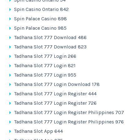
Spin Casino Ontario 842
Spin Palace Casino 898
Spin Palace Casino 985
Tadhana Slot 777 Download 486
Tadhana Slot 777 Download 823
Tadhana Slot 777 Login 266
Tadhana Slot 777 Login 821
Tadhana Slot 777 Login 955
Tadhana Slot 777 Login Download 178
Tadhana Slot 777 Login Register 444
Tadhana Slot 777 Login Register 726
Tadhana Slot 777 Login Register Philippines 707
Tadhana Slot 777 Login Register Philippines 976
Tadhana Slot App 644