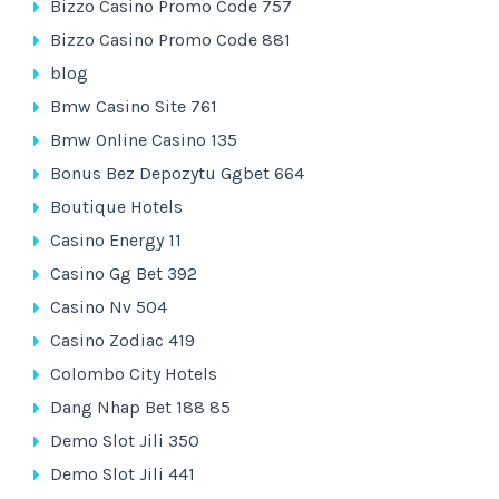
Bizzo Casino Promo Code 757
Bizzo Casino Promo Code 881
blog
Bmw Casino Site 761
Bmw Online Casino 135
Bonus Bez Depozytu Ggbet 664
Boutique Hotels
Casino Energy 11
Casino Gg Bet 392
Casino Nv 504
Casino Zodiac 419
Colombo City Hotels
Dang Nhap Bet 188 85
Demo Slot Jili 350
Demo Slot Jili 441